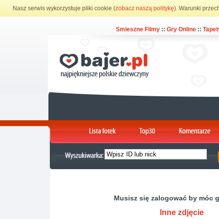
Nasz serwis wykorzystuje pliki cookie (
zobacz naszą politykę
). Warunki przec
Smieszne Filmy
::
Gry Online
::
Tapet
Musisz się zalogować by móc 
Inne zdjęcie