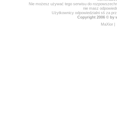
Nie możesz używać tego serwisu do rozpowszechnia
nie masz odpowiedn
Użytkownicy odpowiedzialni sš za pr
Copyright 2006 © by
MaXior
|