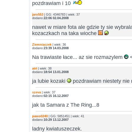
pozdrawiam i 10
jaro553
| GG: 4346783 | wiek: 37
dodano:
22:06 02.04.2008
nawet w miare fota ale gdzie ty sie wybral
kozaczkach na taka wioche
Ziemniaczek
| wiek: 36
dodano:
23:39 14.03.2008
Na trawiaste łace... az sie rozmazylem
<
atri
| wiek: 38
dodano:
18:54 13.01.2008
ja lubie kozaki
pozdrawiam niestety nie 
szeva
| wiek: 37
dodano:
02:15 16.12.2007
jak ta Samara z The Ring...8
pawo0240
| GG: 5851451 | wiek: 41
dodano:
10:29 13.12.2007
ladny kwiatuszeczek.