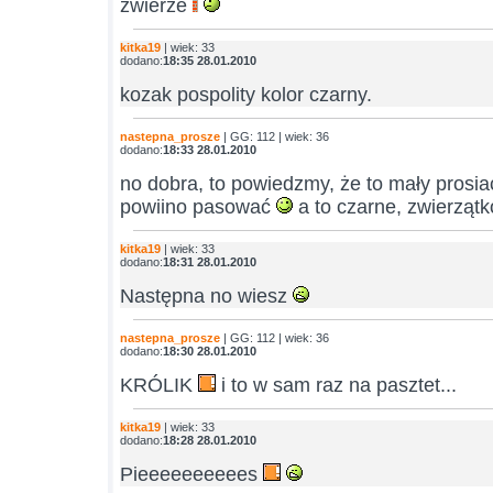
zwierze
kitka19
| wiek: 33
dodano:
18:35 28.01.2010
kozak pospolity kolor czarny.
nastepna_prosze
| GG: 112 | wiek: 36
dodano:
18:33 28.01.2010
no dobra, to powiedzmy, że to mały prosi
powiino pasować
a to czarne, zwierzątk
kitka19
| wiek: 33
dodano:
18:31 28.01.2010
Następna no wiesz
nastepna_prosze
| GG: 112 | wiek: 36
dodano:
18:30 28.01.2010
KRÓLIK
i to w sam raz na pasztet...
kitka19
| wiek: 33
dodano:
18:28 28.01.2010
Pieeeeeeeeees