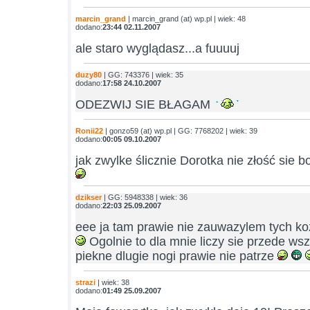
marcin_grand
| marcin_grand (at) wp.pl | wiek: 48
dodano:
23:44 02.11.2007
ale staro wyglądasz...a fuuuuj
duzy80
| GG: 743376 | wiek: 35
dodano:
17:58 24.10.2007
ODEZWIJ SIE BŁAGAM
Ronii22
| gonzo59 (at) wp.pl | GG: 7768202 | wiek: 39
dodano:
00:05 09.10.2007
jak zwylke ślicznie Dorotka nie złość sie b
dzikser
| GG: 5948338 | wiek: 36
dodano:
22:03 25.09.2007
eee ja tam prawie nie zauwazylem tych ko
Ogolnie to dla mnie liczy sie przede ws
piekne dlugie nogi prawie nie patrze
strazi
| wiek: 38
dodano:
01:49 25.09.2007