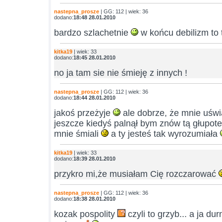
nastepna_prosze
| GG: 112 | wiek: 36
dodano:
18:48 28.01.2010
bardzo szlachetnie
w końcu debilizm to 
kitka19
| wiek: 33
dodano:
18:45 28.01.2010
no ja tam sie nie śmieję z innych !
nastepna_prosze
| GG: 112 | wiek: 36
dodano:
18:44 28.01.2010
jakoś przeżyje
ale dobrze, że mnie uśw
jeszcze kiedyś palnął bym znów tą głupote
mnie śmiali
a ty jesteś tak wyrozumiała
kitka19
| wiek: 33
dodano:
18:39 28.01.2010
przykro mi,że musiałam Cię rozczarować
nastepna_prosze
| GG: 112 | wiek: 36
dodano:
18:38 28.01.2010
kozak pospolity
czyli to grzyb... a ja du