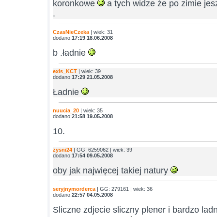
koronkowe
a tych widze że po zimie jes
.
CzasNieCzeka
| wiek: 31
dodano:
17:19 18.06.2008
b .ładnie
exis_KCT
| wiek: 39
dodano:
17:29 21.05.2008
Ładnie
nuucia_20
| wiek: 35
dodano:
21:58 19.05.2008
10.
zysni24
| GG: 6259062 | wiek: 39
dodano:
17:54 09.05.2008
oby jak najwięcej takiej natury
seryjnymorderca
| GG: 279161 | wiek: 36
dodano:
22:57 04.05.2008
Sliczne zdjecie sliczny plener i bardzo la