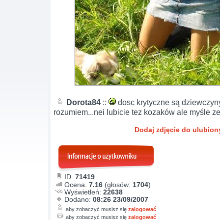
Dorota84
::
dosc krytyczne są dziewczyny
rozumiem...nei lubicie tez kozaków ale myśle ze 
Dodaj zdjęcie do ulubio
ID:
71419
Ocena:
7.16
(głosów:
1704
)
Wyświetleń:
22638
Dodano:
08:26 23/09/2007
aby zobaczyć musisz się
zalogować
aby zobaczyć musisz się
zalogować