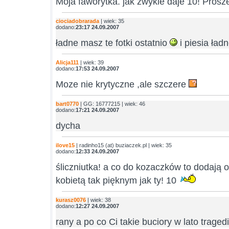
Moja faworytka. jak zwykle daje 10! Prosz
ciociadobrarada
| wiek: 35
dodano:
23:17 24.09.2007
ładne masz te fotki ostatnio
i piesia ła
Alicja111
| wiek: 39
dodano:
17:53 24.09.2007
Moze nie krytyczne ,ale szczere
bart0770
| GG: 16777215 | wiek: 46
dodano:
17:21 24.09.2007
dycha
ilove15
| radinho15 (at) buziaczek.pl | wiek: 35
dodano:
12:33 24.09.2007
śliczniutka! a co do kozaczków to dodają 
kobietą tak pięknym jak ty! 10
kurasz0076
| wiek: 38
dodano:
12:27 24.09.2007
rany a po co Ci takie buciory w lato traged