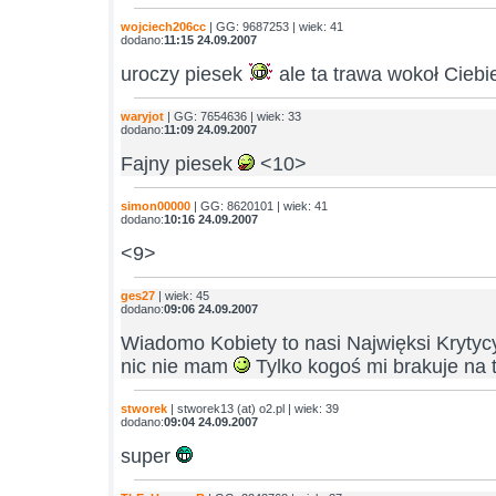
wojciech206cc
| GG: 9687253 | wiek: 41
dodano:
11:15 24.09.2007
uroczy piesek
ale ta trawa wokoł Cieb
waryjot
| GG: 7654636 | wiek: 33
dodano:
11:09 24.09.2007
Fajny piesek
<10>
simon00000
| GG: 8620101 | wiek: 41
dodano:
10:16 24.09.2007
<9>
ges27
| wiek: 45
dodano:
09:06 24.09.2007
Wiadomo Kobiety to nasi Najwięksi Kryty
nic nie mam
Tylko kogoś mi brakuje na 
stworek
| stworek13 (at) o2.pl | wiek: 39
dodano:
09:04 24.09.2007
super