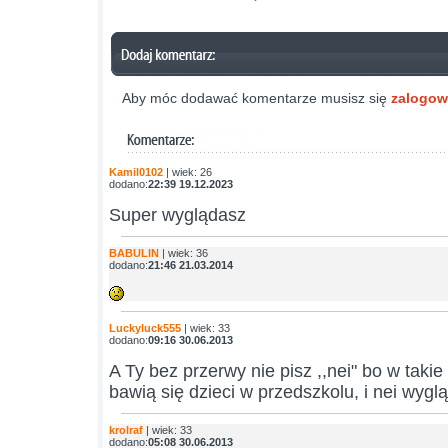
Aby móc dodawać komentarze musisz się
zalogo
Kamil0102
| wiek: 26
dodano:
22:39 19.12.2023
Super wyglądasz
BABULIN
| wiek: 36
dodano:
21:46 21.03.2014
Luckyluck555
| wiek: 33
dodano:
09:16 30.06.2013
A Ty bez przerwy nie pisz ,,nei" bo w takie
bawią się dzieci w przedszkolu, i nei wygl
krolraf
| wiek: 33
dodano:
05:08 30.06.2013