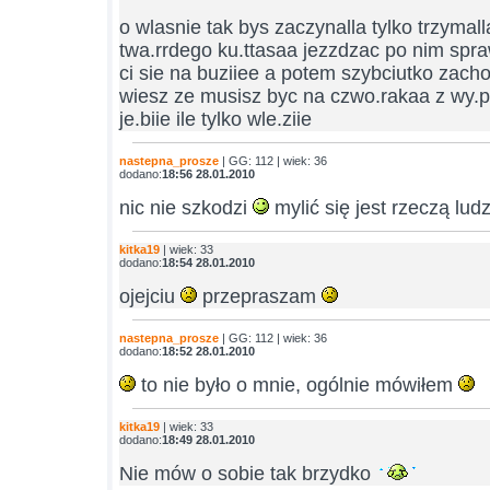
o wlasnie tak bys zaczynalla tylko trzymal
twa.rrdego ku.ttasaa jezzdzac po nim spra
ci sie na buziiee a potem szybciutko zachod
wiesz ze musisz byc na czwo.rakaa z wy.pi
je.biie ile tylko wle.ziie
nastepna_prosze
| GG: 112 | wiek: 36
dodano:
18:56 28.01.2010
nic nie szkodzi
mylić się jest rzeczą lu
kitka19
| wiek: 33
dodano:
18:54 28.01.2010
ojejciu
przepraszam
nastepna_prosze
| GG: 112 | wiek: 36
dodano:
18:52 28.01.2010
to nie było o mnie, ogólnie mówiłem
kitka19
| wiek: 33
dodano:
18:49 28.01.2010
Nie mów o sobie tak brzydko