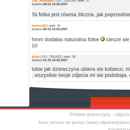
ThE_HummeR
| GG: 2243768 | wiek: 37
dodano:
08:51 24.09.2007
Ta fotka jest równia śliczna, jak poprzedni
bartess82
| wiek: 41
dodano:
06:33 24.09.2007
hmm dodałas naturalna fotke
ciesze si
10
aixxx
| GG: 7552432 | wiek: 38
dodano:
01:35 24.09.2007
lubie jak dziewczyna ubiera sie kobieco, ni
, wszystkie twoje zdjecia mi sie podobaja,
Polskie dziewczyny - zdjęcia
Autor serwisu nie ponosi żadnej odpowiedzialno
komentarze