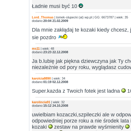
Ładnie musi być 10
Lord_Thomas
| tomek-slupecki (at) wp.pl | GG: 6673787 | wiek: 35
dodano:
20:04 21.02.2009
Dla mnie zakłądaj te kozaki kiedy chcesz, 
sie pozdro
ms11
| wiek: 48
dodano:
23:23 22.12.2008
Ja b.lubię jak piękna dziewczyna jak Ty c
niezależnie od pory roku, wyglądasz cudow
karolcia8890
| wiek: 34
dodano:
01:19 02.12.2008
Super.kazda z Twoich fotek jest ladna
1
karolincia91
| wiek: 32
dodano:
15:12 24.10.2008
uwielbiam kozaczki,szpileczki ale w odp
odpowiedniej porze roku a nie środek lat
kozaki
zestaw na prawde wyśmienity