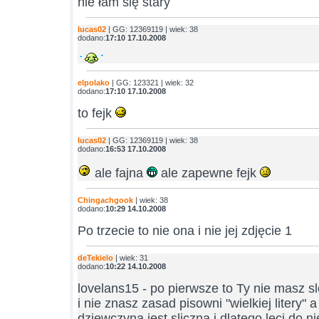
nie łam się stary
lucas02
| GG: 12369119 | wiek: 38
dodano:
17:10 17.10.2008
elpolako
| GG: 123321 | wiek: 32
dodano:
17:10 17.10.2008
to fejk
lucas02
| GG: 12369119 | wiek: 38
dodano:
16:53 17.10.2008
ale fajna
ale zapewne fejk
Chingachgook
| wiek: 38
dodano:
10:29 14.10.2008
Po trzecie to nie ona i nie jej zdjęcie 1
deTekielo
| wiek: 31
dodano:
10:22 14.10.2008
lovelans15 - po pierwsze to Ty nie masz s
i nie znasz zasad pisowni "wielkiej litery" 
dziewczyna jest sliczna i dlatego leci do n