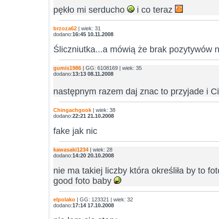
pękło mi serducho
i co teraz
brzoza62
| wiek: 31
dodano:
16:45 10.11.2008
Śliczniutka...a mówią że brak pozytywów 
gumis1986
| GG: 6108169 | wiek: 35
dodano:
13:13 08.11.2008
następnym razem daj znac to przyjade i Ci
Chingachgook
| wiek: 38
dodano:
22:21 21.10.2008
fake jak nic
kawasaki1234
| wiek: 28
dodano:
14:20 20.10.2008
nie ma takiej liczby która określiła by to f
good foto baby
elpolako
| GG: 123321 | wiek: 32
dodano:
17:14 17.10.2008