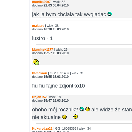
monika20x7
| wiek: 32
dodano:
22:03 08.04.2010
jak ja bym chciala tak wygladac
malaere
| wiek: 38
dodano:
16:30 15.03.2010
lustro - 1
Muminek1177
| wiek: 26
dodano:
15:57 15.03.2010
kamalaon
| GG: 1991487 | wiek: 31
dodano:
15:55 15.03.2010
fiu fiu fajne zdjontko10
trojan152
| wiek: 29
dodano:
15:47 15.03.2010
ohoho mój rocznik?
ale widze że star
nie aktualne
Kukurydza22
| GG: 16068356 | wiek: 34