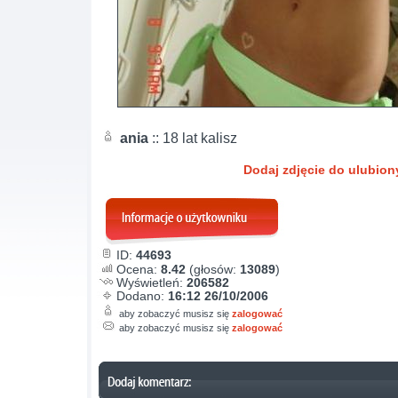
ania
:: 18 lat kalisz
Dodaj zdjęcie do ulubio
ID:
44693
Ocena:
8.42
(głosów:
13089
)
Wyświetleń:
206582
Dodano:
16:12 26/10/2006
aby zobaczyć musisz się
zalogować
aby zobaczyć musisz się
zalogować