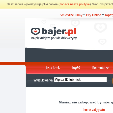
Nasz serwis wykorzystuje pliki cookie (
zobacz naszą politykę
). Warunki przec
Smieszne Filmy
::
Gry Online
::
Tapet
Musisz się zalogować by móc 
Inne zdjęcie