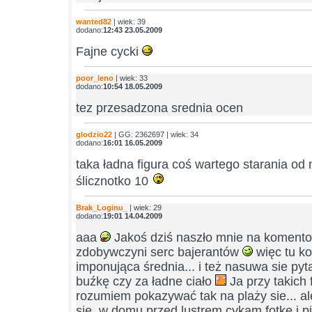
wanted82
| wiek: 39
dodano:
12:43 23.05.2009
Fajne cycki
poor_leno
| wiek: 33
dodano:
10:54 18.05.2009
tez przesadzona srednia ocen
glodzio22
| GG: 2362697 | wiek: 34
dodano:
16:01 16.05.2009
taka ładna figura coś wartego starania od 
ślicznotko 10
Brak_Loginu_
| wiek: 29
dodano:
19:01 14.04.2009
aaa
Jakoś dziś naszło mnie na koment
zdobywczyni serc bajerantów
więc tu ko
imponująca średnia... i też nasuwa sie pyt
buźkę czy za ładne ciało
Ja przy takich 
rozumiem pokazywać tak na plaży sie... al
sie ,w domu przed lustrem cykam fotkę i 