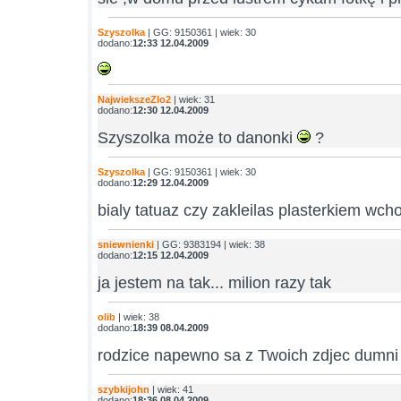
Szyszolka
| GG: 9150361 | wiek: 30
dodano:
12:33 12.04.2009
NajwiekszeZlo2
| wiek: 31
dodano:
12:30 12.04.2009
Szyszolka może to danonki
?
Szyszolka
| GG: 9150361 | wiek: 30
dodano:
12:29 12.04.2009
bialy tatuaz czy zakleilas plasterkiem wc
sniewnienki
| GG: 9383194 | wiek: 38
dodano:
12:15 12.04.2009
ja jestem na tak... milion razy tak
olib
| wiek: 38
dodano:
18:39 08.04.2009
rodzice napewno sa z Twoich zdjec dumni
szybkijohn
| wiek: 41
dodano:
18:36 08.04.2009