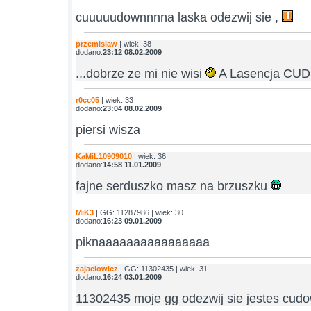
cuuuuudownnnna laska odezwij sie ,
przemislaw
| wiek: 38
dodano:
23:12 08.02.2009
...dobrze ze mi nie wisi
A Lasencja C
r0cc05
| wiek: 33
dodano:
23:04 08.02.2009
piersi wisza
KaMiL10909010
| wiek: 36
dodano:
14:58 11.01.2009
fajne serduszko masz na brzuszku
MiK3
| GG: 11287986 | wiek: 30
dodano:
16:23 09.01.2009
piknaaaaaaaaaaaaaaaa
zajaclowicz
| GG: 11302435 | wiek: 31
dodano:
16:24 03.01.2009
11302435 moje gg odezwij sie jestes cu