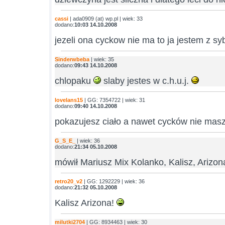
cassi
| ada0909 (at) wp.pl | wiek: 33
dodano:
10:03 14.10.2008
jezeli ona cyckow nie ma to ja jestem z sy
Sinderwbeba
| wiek: 35
dodano:
09:43 14.10.2008
chlopaku
slaby jestes w c.h.u.j.
lovelans15
| GG: 7354722 | wiek: 31
dodano:
09:40 14.10.2008
pokazujesz ciało a nawet cycków nie mas
G_S_E_
| wiek: 36
dodano:
21:34 05.10.2008
mówił Mariusz Mix Kolanko, Kalisz, Arizo
retro20_v2
| GG: 1292229 | wiek: 36
dodano:
21:32 05.10.2008
Kalisz Arizona!
milutki2704
| GG: 8934463 | wiek: 30