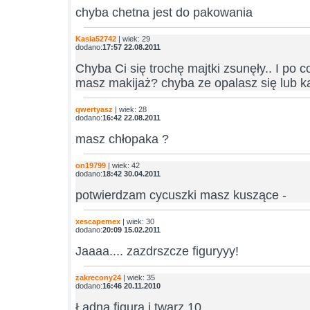
chyba chetna jest do pakowania
Kasia52742
| wiek: 29
dodano:
17:57 22.08.2011
Chyba Ci się trochę majtki zsunęły.. I po co
masz makijaż? chyba ze opalasz się lub 
qwertyasz
| wiek: 28
dodano:
16:42 22.08.2011
masz chłopaka ?
on19799
| wiek: 42
dodano:
18:42 30.04.2011
potwierdzam cycuszki masz kuszące -
xescapemex
| wiek: 30
dodano:
20:09 15.02.2011
Jaaaa.... zazdrszcze figuryyy!
zakrecony24
| wiek: 35
dodano:
16:46 20.11.2010
Ładna figura i twarz.10