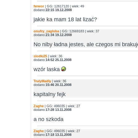
ferwor
| GG: 12617120 | wiek: 49
dodano:
22:15 19.12.2008
jakie ka mam 18 lat lizać?
onufry_zagloba
| GG: 12669183 | wiek: 37
dodano:
21:34 19.12.2008
No niby ładna jestes, ale czegos mi braku
slodki25
| wiek: 36
dodano:
14:52 25.11.2008
wzór laska
TrulyMadly
| wiek: 36
dodano:
15:46 20.11.2008
kapitalny fejk
Zaghe
| GG: 496035 | wiek: 27
dodano:
17:28 13.11.2008
a no szkoda
Zaghe
| GG: 496035 | wiek: 27
dodano:
17:18 13.11.2008