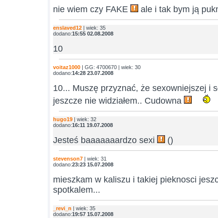
nie wiem czy FAKE
ale i tak bym ją pu
enslaved12
| wiek: 35
dodano:
15:55 02.08.2008
10
voitaz1000
| GG: 4700670 | wiek: 30
dodano:
14:28 23.07.2008
10... Muszę przyznać, że sexowniejszej i 
jeszcze nie widziałem.. Cudowna
hugo19
| wiek: 32
dodano:
16:11 19.07.2008
Jesteś baaaaaaardzo sexi
()
stevenson7
| wiek: 31
dodano:
23:23 15.07.2008
mieszkam w kaliszu i takiej pieknosci jesz
spotkalem...
_revi_n
| wiek: 35
dodano:
19:57 15.07.2008