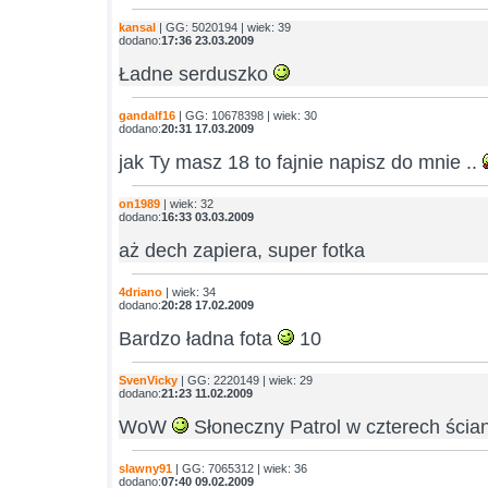
kansal
| GG: 5020194 | wiek: 39
dodano:
17:36 23.03.2009
Ładne serduszko
gandalf16
| GG: 10678398 | wiek: 30
dodano:
20:31 17.03.2009
jak Ty masz 18 to fajnie napisz do mnie ..
on1989
| wiek: 32
dodano:
16:33 03.03.2009
aż dech zapiera, super fotka
4driano
| wiek: 34
dodano:
20:28 17.02.2009
Bardzo ładna fota
10
SvenVicky
| GG: 2220149 | wiek: 29
dodano:
21:23 11.02.2009
WoW
Słoneczny Patrol w czterech ści
slawny91
| GG: 7065312 | wiek: 36
dodano:
07:40 09.02.2009