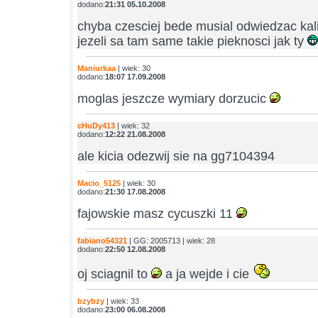
dodano:
21:31 05.10.2008
chyba czesciej bede musial odwiedzac kali
jezeli sa tam same takie pieknosci jak ty
Maniurkaa
| wiek: 30
dodano:
18:07 17.09.2008
moglas jeszcze wymiary dorzucic
cHuDy413
| wiek: 32
dodano:
12:22 21.08.2008
ale kicia odezwij sie na gg7104394
Macio_5125
| wiek: 30
dodano:
21:30 17.08.2008
fajowskie masz cycuszki 11
fabiano54321
| GG: 2005713 | wiek: 28
dodano:
22:50 12.08.2008
oj sciagnil to
a ja wejde i cie
bzybzy
| wiek: 33
dodano:
23:00 06.08.2008