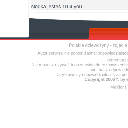
słodka jesteś 10 4 you
Polskie dziewczyny - zdjęcia
Autor serwisu nie ponosi żadnej odpowiedzialno
komentarze
Nie możesz używać tego serwisu do rozpowszechnia
nie masz odpowiedn
Użytkownicy odpowiedzialni sš za pr
Copyright 2006 © by
MaXior
|