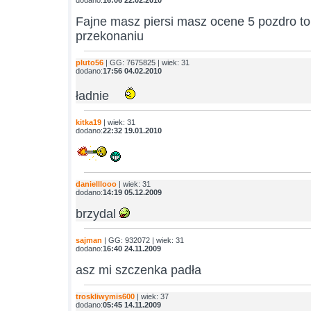
dodano:
16:06 22.02.2010
Fajne masz piersi masz ocene 5 pozdro to
przekonaniu
pluto56
| GG: 7675825 | wiek: 31
dodano:
17:56 04.02.2010
ładnie
kitka19
| wiek: 31
dodano:
22:32 19.01.2010
danielllooo
| wiek: 31
dodano:
14:19 05.12.2009
brzydal
sajman
| GG: 932072 | wiek: 31
dodano:
16:40 24.11.2009
asz mi szczenka padła
troskliwymis600
| wiek: 37
dodano:
05:45 14.11.2009