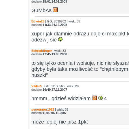
dodano:
15:01 24.01.2009
GuMbAs
Edwin25
| GG: 7039702 | wiek: 35
dodano:
14:33 24.12.2008
xuper jak dlamnie odrazu daje ci max pkt
odezwij sie
Schreddinger
| wiek: 33
dodano:
17:45 13.05.2008
to się tylko ocenia i wpisuje, nic nie słys
gdyby była taka możliwość to "chętniebym p
nuszki"
ViMaRi
| GG: 11138566 | wiek: 28
dodano:
16:49 27.12.2007
hmmm...gdzieś widziałam
4
penetrator1982
| wiek: 35
dodano:
11:09 06.11.2007
może lepiej nie pisz 1pkt