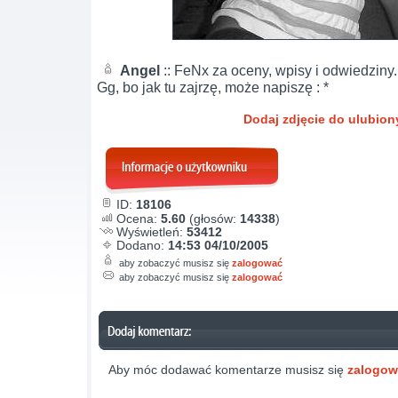
Angel
:: FeNx za oceny, wpisy i odwiedziny
Gg, bo jak tu zajrzę, może napiszę : *
Dodaj zdjęcie do ulubio
ID:
18106
Ocena:
5.60
(głosów:
14338
)
Wyświetleń:
53412
Dodano:
14:53 04/10/2005
aby zobaczyć musisz się
zalogować
aby zobaczyć musisz się
zalogować
Aby móc dodawać komentarze musisz się
zalogo