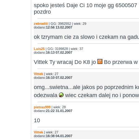
spoko jesteś Daje Ci 10 moje gg 6500507 
pozdro
zebradiii
| GG: 3982552 | wiek: 29
dodano:
12:56 13.02.2007
ok tzrymam cie za slowo i czekam na gad
Luis25
| GG: 3199828 | wiek: 37
dodano:
16:13 07.02.2007
Vittek Ty wracaj Do K8 jo
Bo przerwa w 
Vittek
| wiek: 27
dodano:
16:10 07.02.2007
omg...swietna...ale jakos po poprzednim k
odezwala
wiec czekam dalej no i pono
pietras999
| wiek: 28
dodano:
21:22 31.01.2007
10
Vittek
| wiek: 27
dodano:
16:38 04.01.2007