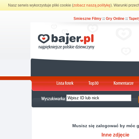
Nasz serwis wykorzystuje pliki cookie (
zobacz naszą politykę
). Warunki przec
Smieszne Filmy
::
Gry Online
::
Tapet
Musisz się zalogować by móc 
Inne zdjęcie