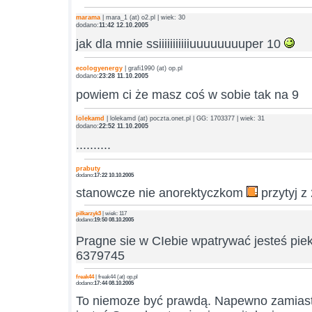
marama
| mara_1 (at) o2.pl | wiek: 30
dodano:
11:42 12.10.2005
jak dla mnie ssiiiiiiiiiiiuuuuuuuuper 10
ecologyenergy
| grafi1990 (at) op.pl
dodano:
23:28 11.10.2005
powiem ci że masz coś w sobie tak na 9
lolekamd
| lolekamd (at) poczta.onet.pl | GG: 1703377 | wiek: 31
dodano:
22:52 11.10.2005
..........
prabuty
dodano:
17:22 10.10.2005
stanowcze nie anorektyczkom
przytyj z
pilkarzyk3
| wiek: 117
dodano:
19:50 08.10.2005
Pragne sie w CIebie wpatrywać jesteś pi
6379745
freak44
| freak44 (at) op.pl
dodano:
17:44 08.10.2005
To niemoze być prawdą. Napewno zamiast