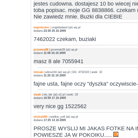
jestes cudowna. dostajesz 10 bo wiecej n
toba popisac. moje GG 8838866. czekam 
Nie zawiedz mnie. Buzki dla CIEBIE
majinbober
| majinboberd (at) wp.pl
dodano:
23:30 25.10.2005
7462022 czekam, buziaki
przemex88
| przemek26 (at) op.pl
dodano:
11:08 24.10.2005
masz 8 ale 7055941
letniak
| edziu104 (at) wp.pl | GG: 4732103 | wiek: 32
dodano:
11:20 22.10.2005
fajne usta, fajne oczy "dyszka" oczywisci
sieah
| olo_ldz (at) o2.pl | wiek: 33
dodano:
10:59 17.10.2005
very nice gg 1522562
michal20h
| wielkie_yo9 (at) wp.pl
dodano:
17:25 13.10.2005
PROSZE WYSLIJ MI JAKAS FOTKE NA I
POWIESZE JA W POKOIKU.....