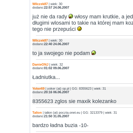
Wilczek87
| wiek: 30
dodano:
22:57 24.06.2007
już nie da rady
włosy mam krutkie, a je
długimi wlosami to takie na której mam ko
tego nie przepuści
Wilczek87
| wiek: 30
dodano:
22:40 24.06.2007
to ja swojego nie podam
DanteONJ
| wiek: 32
dodano:
01:02 09.06.2007
Ładniutka...
Yoker69
| yoker (at) op.pl | GG: 8355623 | wiek: 31
dodano:
20:16 06.06.2007
8355623 zglos sie maxik kolezanko
Talion
| talion (at) poczta.onet.eu | GG: 3213379 | wiek: 31
dodano:
21:50 31.05.2007
bardzo ładna buzia -10-