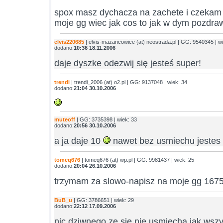
spox masz dychacza na zachete i czekam 
moje gg wiec jak cos to jak w dym pozdra
elvis220685
| elvis-mazancowice (at) neostrada.pl | GG: 9540345 | w
dodano:
10:36 18.11.2006
daje dyszke odezwij się jesteś super!
trendi
| trendi_2006 (at) o2.pl | GG: 9137048 | wiek: 34
dodano:
21:04 30.10.2006
muteoff
| GG: 3735398 | wiek: 33
dodano:
20:56 30.10.2006
a ja daje 10
nawet bez usmiechu jestes
tomeq676
| tomeq676 (at) wp.pl | GG: 9981437 | wiek: 25
dodano:
20:04 26.10.2006
trzymam za slowo-napisz na moje gg 167
BuB_u
| GG: 3786651 | wiek: 29
dodano:
22:12 17.09.2006
nic dziwnego,ze sie nie usmiecha jak wszy