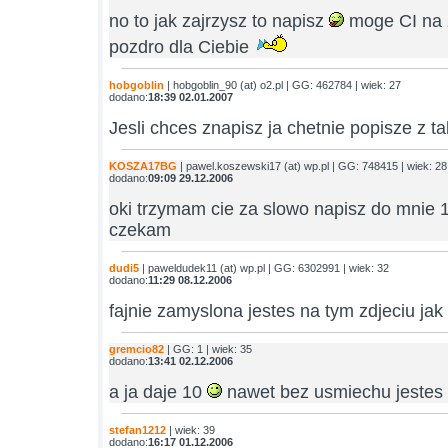
no to jak zajrzysz to napisz
moge CI na 
pozdro dla Ciebie
hobgoblin
| hobgoblin_90 (at) o2.pl | GG: 462784 | wiek: 27
dodano:
18:39 02.01.2007
Jesli chces znapisz ja chetnie popisze z t
KOSZA17BG
| pawel.koszewski17 (at) wp.pl | GG: 748415 | wiek: 28
dodano:
09:09 29.12.2006
oki trzymam cie za slowo napisz do mnie 1
czekam
dudi5
| paweldudek11 (at) wp.pl | GG: 6302991 | wiek: 32
dodano:
11:29 08.12.2006
fajnie zamyslona jestes na tym zdjeciu jak co
gremcio82
| GG: 1 | wiek: 35
dodano:
13:41 02.12.2006
a ja daje 10
nawet bez usmiechu jestes
stefan1212
| wiek: 39
dodano:
16:17 01.12.2006