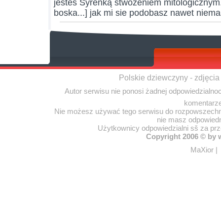
jesteś Syrenką stwożeniem mitologicznym.
boska...] jak mi sie podobasz nawet niemas
Polskie dziewczyny - zdjęcia
Autor serwisu nie ponosi żadnej odpowiedzialno
komentarze
Nie możesz używać tego serwisu do rozpowszechnia
nie masz odpowiedn
Użytkownicy odpowiedzialni sš za pr
Copyright 2006 © by
MaXior
|