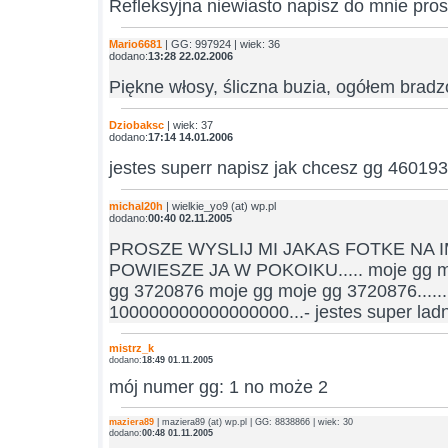
Refleksyjna niewiasto napisz do mnie pro
Mario6681
| GG: 997924 | wiek: 36
dodano:
13:28 22.02.2006
Piękne włosy, śliczna buzia, ogółem bradz
Dziobaksc
| wiek: 37
dodano:
17:14 14.01.2006
jestes superr napisz jak chcesz gg 46019
michal20h
| wielkie_yo9 (at) wp.pl
dodano:
00:40 02.11.2005
PROSZE WYSLIJ MI JAKAS FOTKE NA I
POWIESZE JA W POKOIKU..... moje gg m
gg 3720876 moje gg moje gg 3720876......
100000000000000000...- jestes super lad
mistrz_k
dodano:
18:49 01.11.2005
mój numer gg: 1 no może 2
maziera89
| maziera89 (at) wp.pl | GG: 8838866 | wiek: 30
dodano:
00:48 01.11.2005