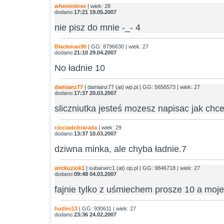
whereislove
| wiek: 28
dodano:
17:21 19.05.2007
nie pisz do mnie -_- 4
Blackman90
| GG: 8796630 | wiek: 27
dodano:
21:10 29.04.2007
No ładnie 10
damianz77
| damianz77 (at) wp.pl | GG: 5656573 | wiek: 27
dodano:
17:37 20.03.2007
sliczniutka jesteś mozesz napisac jak chc
ciociadobrarada
| wiek: 29
dodano:
13:37 10.03.2007
dziwna minka, ale chyba ładnie.7
wrckuziok1
| subarwrc1 (at) op.pl | GG: 9846718 | wiek: 27
dodano:
09:48 04.03.2007
fajnie tylko z uśmiechem prosze 10 a moj
hudini13
| GG: 930611 | wiek: 27
dodano:
23:36 24.02.2007