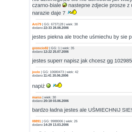
czarno-biale
nastepne zdjecie prosze 
narazie daje 7
Arti79
| GG: 6737128 | wiek: 38
dodano:
22:33 28.08.2006
jestes piekna ale troche uśmiechu by sie 
gremcio82
| GG: 1 | wiek: 35
dodano:
12:22 25.07.2006
jestes superr napisz jak chcesz gg 10298
joolo
| GG: 10680473 | wiek: 42
dodano:
11:41 20.06.2006
napiż
marss
| wiek: 30
dodano:
20:18 03.06.2006
bardzo ładna jestes ale UŚMIECHNIJ SIE!
08891
| GG: 9988006 | wiek: 26
dodano:
14:29 13.03.2006