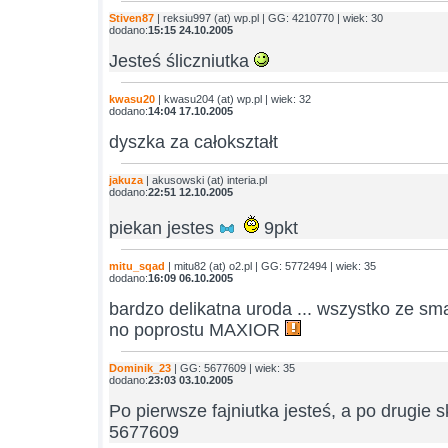
Stiven87
| reksiu997 (at) wp.pl | GG: 4210770 | wiek: 30
dodano:
15:15 24.10.2005
Jesteś śliczniutka
kwasu20
| kwasu204 (at) wp.pl | wiek: 32
dodano:
14:04 17.10.2005
dyszka za całokształt
jakuza
| akusowski (at) interia.pl
dodano:
22:51 12.10.2005
piekan jestes
9pkt
mitu_sqad
| mitu82 (at) o2.pl | GG: 5772494 | wiek: 35
dodano:
16:09 06.10.2005
bardzo delikatna uroda ... wszystko ze sma
no poprostu MAXIOR
Dominik_23
| GG: 5677609 | wiek: 35
dodano:
23:03 03.10.2005
Po pierwsze fajniutka jesteś, a po drugie 
5677609