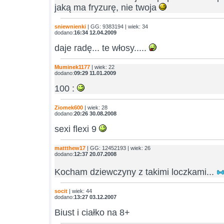
jaką ma fryzurę, nie twoja
sniewnienki
| GG: 9383194 | wiek: 34
dodano:
16:34 12.04.2009
daje radę... te włosy.....
Muminek1177
| wiek: 22
dodano:
09:29 11.01.2009
100 :
Ziomek600
| wiek: 28
dodano:
20:26 30.08.2008
sexi flexi 9
mattthew17
| GG: 12452193 | wiek: 26
dodano:
12:37 20.07.2008
Kocham dziewczyny z takimi loczkami...
socit
| wiek: 44
dodano:
13:27 03.12.2007
Biust i ciałko na 8+