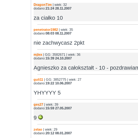
DragonTim
| wiek: 32
dodano:
21:24 28.11.2007
za ciałko 10
penetrator1982
| wiek: 35
dodano:
08:03 08.11.2007
nie zachwycasz 2pkt
mjlex
| GG: 3582671 | wiek: 36
dodano:
15:39 24.10.2007
Agnieszko za całokształt - 10 - pozdrawia
guli11
| GG: 3852775 | wiek: 27
dodano:
19:22 10.06.2007
YHYYYY 5
ges27
| wiek: 39
dodano:
15:59 27.05.2007
9
zelao
| wiek: 29
dodano:
20:12 08.01.2007