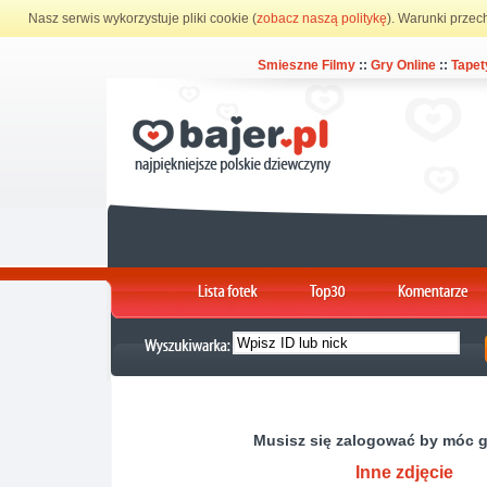
Nasz serwis wykorzystuje pliki cookie (
zobacz naszą politykę
). Warunki przec
Smieszne Filmy
::
Gry Online
::
Tapet
Musisz się zalogować by móc 
Inne zdjęcie