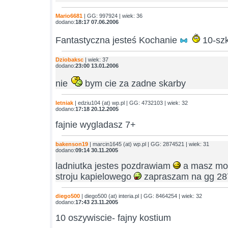
Mario6681
| GG: 997924 | wiek: 36
dodano:
18:17 07.06.2006
Fantastyczna jesteś Kochanie
10-sz
Dziobaksc
| wiek: 37
dodano:
23:00 13.01.2006
nie
bym cie za zadne skarby
letniak
| edziu104 (at) wp.pl | GG: 4732103 | wiek: 32
dodano:
17:18 20.12.2005
fajnie wygladasz 7+
bakenson19
| marcin1645 (at) wp.pl | GG: 2874521 | wiek: 31
dodano:
09:14 30.11.2005
ladniutka jestes pozdrawiam
a masz moze
stroju kapielowego
zapraszam na gg 2
diego500
| diego500 (at) interia.pl | GG: 8464254 | wiek: 32
dodano:
17:43 23.11.2005
10 oszywiscie- fajny kostium