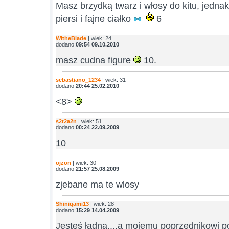
Masz brzydką twarz i włosy do kitu, jedna
piersi i fajne ciałko
6
WitheBlade
| wiek: 24
dodano:
09:54 09.10.2010
masz cudna figure
10.
sebastiano_1234
| wiek: 31
dodano:
20:44 25.02.2010
<8>
s2t2a2n
| wiek: 51
dodano:
00:24 22.09.2009
10
ojzon
| wiek: 30
dodano:
21:57 25.08.2009
zjebane ma te wlosy
Shinigami13
| wiek: 28
dodano:
15:29 14.04.2009
Jesteś ładna....a mojemu poprzednikowi po