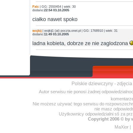
Falc
| GG: 2550454 | wiek: 30
dodano:
22:54 03.10.2005
ciałko nawet spoko
wojkij
| wojkij1 (at) poczta.onet.pl | GG: 1768910 | wiek: 31
dodano:
11:49 03.10.2005
ladna kobieta, dobrze ze nie zaglodzona
Polskie dziewczyny - zdjęcia
Autor serwisu nie ponosi żadnej odpowiedzialno
komentarze
Nie możesz używać tego serwisu do rozpowszechnia
nie masz odpowiedn
Użytkownicy odpowiedzialni sš za pr
Copyright 2006 © by
MaXior
|