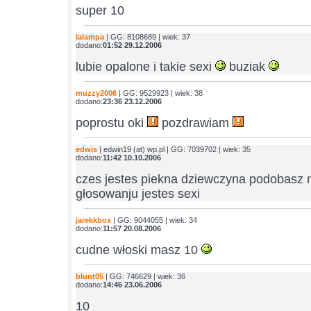
super 10
lalampa
| GG: 8108689 | wiek: 37
dodano:
01:52 29.12.2006
lubie opalone i takie sexi
buziak
muzzy2006
| GG: 9529923 | wiek: 38
dodano:
23:36 23.12.2006
poprostu oki
pozdrawiam
edwis
| edwin19 (at) wp.pl | GG: 7039702 | wiek: 35
dodano:
11:42 10.10.2006
czes jestes piekna dziewczyna podobasz m
głosowanju jestes sexi
jarekkbox
| GG: 9044055 | wiek: 34
dodano:
11:57 20.08.2006
cudne włoski masz 10
blunt05
| GG: 746629 | wiek: 36
dodano:
14:46 23.06.2006
10