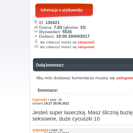
ID:
135421
Ocena:
7.03
(głosów:
33
)
Wyświetleń:
5535
Dodano:
19:00 20/04/2017
aby zobaczyć musisz się
zalogować
aby zobaczyć musisz się
zalogować
Aby móc dodawać komentarze musisz się
zalogo
Fighter87
| wiek: 35
dodano:
14:27 28.06.2021
Jesteś super laseczką. Masz śliczną buzię 
seksowne, duże cycuszki 10
czarnanka
| wiek: 31