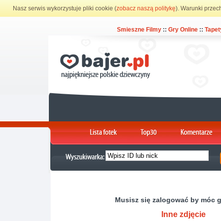
Nasz serwis wykorzystuje pliki cookie (
zobacz naszą politykę
). Warunki przec
Smieszne Filmy
::
Gry Online
::
Tapet
Musisz się zalogować by móc 
Inne zdjęcie