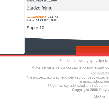
dodano:
04:25 16.10.2020
Bardzo fajna.
marek05068218
| wiek: 36
dodano:
16:49 18.11.2017
Super 10
Polskie dziewczyny - zdjęcia
Autor serwisu nie ponosi żadnej odpowiedzialno
komentarze
Nie możesz używać tego serwisu do rozpowszechnia
nie masz odpowiedn
Użytkownicy odpowiedzialni sš za pr
Copyright 2006 © by
MaXior
|