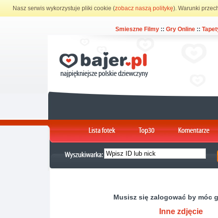
Nasz serwis wykorzystuje pliki cookie (
zobacz naszą politykę
). Warunki przec
Smieszne Filmy
::
Gry Online
::
Tapet
Musisz się zalogować by móc 
Inne zdjęcie