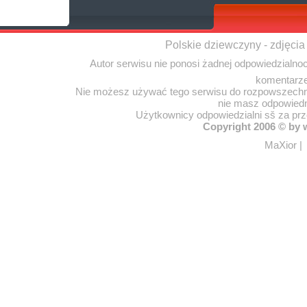
Polskie dziewczyny - zdjęcia
Autor serwisu nie ponosi żadnej odpowiedzialno
komentarze
Nie możesz używać tego serwisu do rozpowszechnia
nie masz odpowiedn
Użytkownicy odpowiedzialni sš za pr
Copyright 2006 © by
MaXior
|