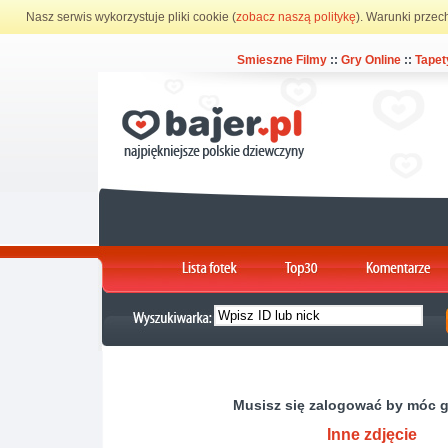
Nasz serwis wykorzystuje pliki cookie (
zobacz naszą politykę
). Warunki przec
Smieszne Filmy
::
Gry Online
::
Tapet
Musisz się zalogować by móc 
Inne zdjęcie