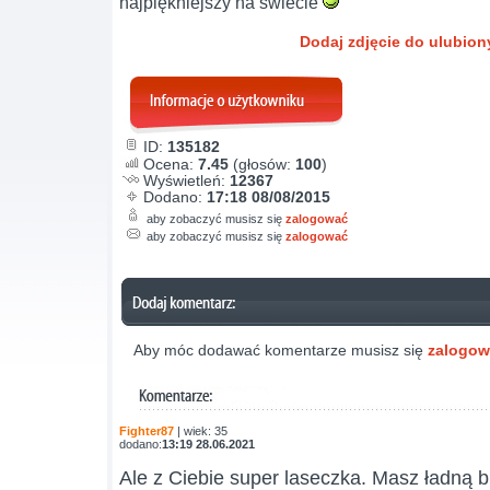
najpiękniejszy na świecie
Dodaj zdjęcie do ulubio
ID:
135182
Ocena:
7.45
(głosów:
100
)
Wyświetleń:
12367
Dodano:
17:18 08/08/2015
aby zobaczyć musisz się
zalogować
aby zobaczyć musisz się
zalogować
Aby móc dodawać komentarze musisz się
zalogo
Fighter87
| wiek: 35
dodano:
13:19 28.06.2021
Ale z Ciebie super laseczka. Masz ładną b