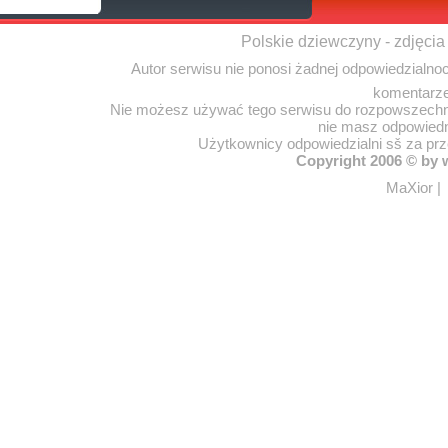
Polskie dziewczyny - zdjęcia
Autor serwisu nie ponosi żadnej odpowiedzialno
komentarze
Nie możesz używać tego serwisu do rozpowszechnia
nie masz odpowiedn
Użytkownicy odpowiedzialni sš za pr
Copyright 2006 © by
MaXior
|