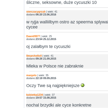
śliczne, seksowne, duże cycuszki 10
sterczacygrzyb
| wiek: 41
dodano:
06:20 23.06.2016
w ryjja walliilbym ostro az speerma splywa
cycee
Dawid9977
| wiek: 25
dodano:
23:54 25.12.2015
oj zalałbym te cycuszki
0marchello0
| wiek: 41
dodano:
09:26 21.09.2015
Mleka w Polsce nie zabraknie
margelo
| wiek: 35
dodano:
22:18 09.09.2015
Oczy Twe są najpiękniejsze
kobietka1234
| wiek: 37
dodano:
19:57 15.08.2015
nochal brzydki ale cyce konkretne