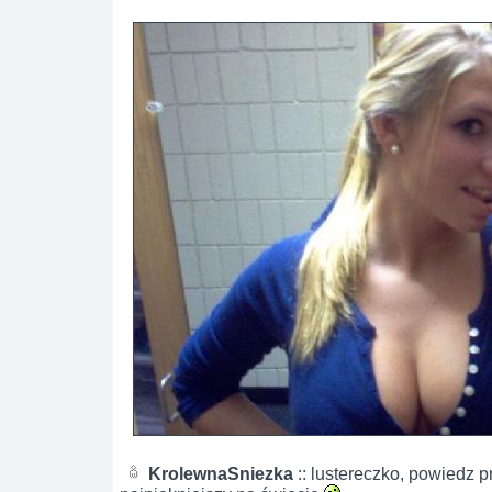
KrolewnaSniezka
:: lustereczko, powiedz pr