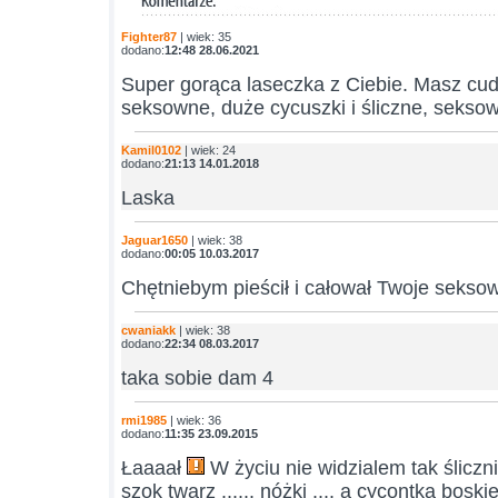
Fighter87
| wiek: 35
dodano:
12:48 28.06.2021
Super gorąca laseczka z Ciebie. Masz cud
seksowne, duże cycuszki i śliczne, sekso
Kamil0102
| wiek: 24
dodano:
21:13 14.01.2018
Laska
Jaguar1650
| wiek: 38
dodano:
00:05 10.03.2017
Chętniebym pieścił i całował Twoje seksow
cwaniakk
| wiek: 38
dodano:
22:34 08.03.2017
taka sobie dam 4
rmi1985
| wiek: 36
dodano:
11:35 23.09.2015
Łaaaał
W życiu nie widzialem tak śliczni
szok twarz ...... nóżki .... a cycontka boski