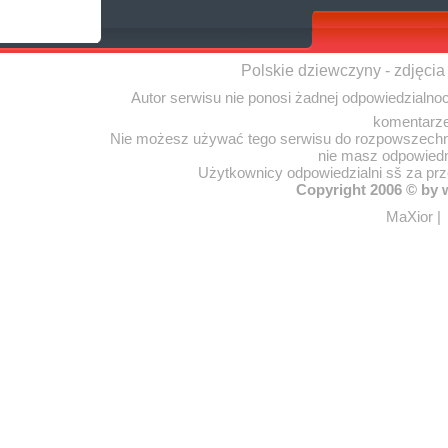
Polskie dziewczyny - zdjęcia
Autor serwisu nie ponosi żadnej odpowiedzialno
komentarze
Nie możesz używać tego serwisu do rozpowszechnia
nie masz odpowiedn
Użytkownicy odpowiedzialni sš za pr
Copyright 2006 © by
MaXior
|