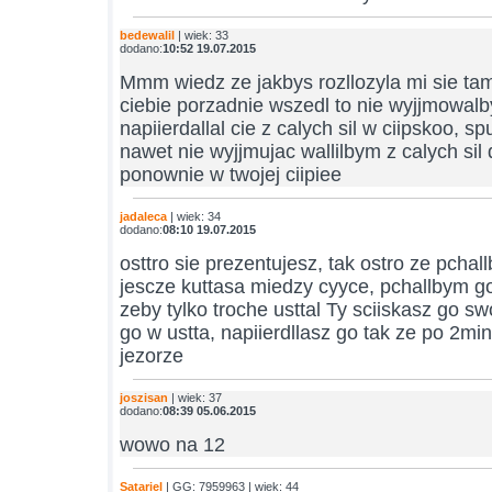
bedewalil
| wiek: 33
dodano:
10:52 19.07.2015
Mmm wiedz ze jakbys rozllozyla mi sie tam
ciebie porzadnie wszedl to nie wyjjmowalb
napiierdallal cie z calych sil w ciipskoo, sp
nawet nie wyjjmujac wallilbym z calych sil 
ponownie w twojej ciipiee
jadaleca
| wiek: 34
dodano:
08:10 19.07.2015
osttro sie prezentujesz, tak ostro ze pchal
jescze kuttasa miedzy cyyce, pchallbym go 
zeby tylko troche usttal Ty sciiskasz go sw
go w ustta, napiierdllasz go tak ze po 2m
jezorze
joszisan
| wiek: 37
dodano:
08:39 05.06.2015
wowo na 12
Satariel
| GG: 7959963 | wiek: 44