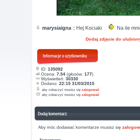
marysiaigna
:: Hej Kociaki
Na ile mni
Dodaj zdjęcie do ulubio
ID:
135092
Ocena:
7.54
(głosów:
177
)
Wyświetleń:
30330
Dodano:
22:15 31/03/2015
aby zobaczyć musisz się
zalogować
aby zobaczyć musisz się
zalogować
Aby móc dodawać komentarze musisz się
zalogo