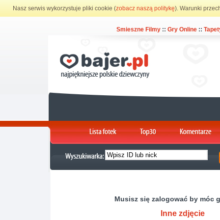
Nasz serwis wykorzystuje pliki cookie (
zobacz naszą politykę
). Warunki przec
Smieszne Filmy
::
Gry Online
::
Tapet
Musisz się zalogować by móc 
Inne zdjęcie