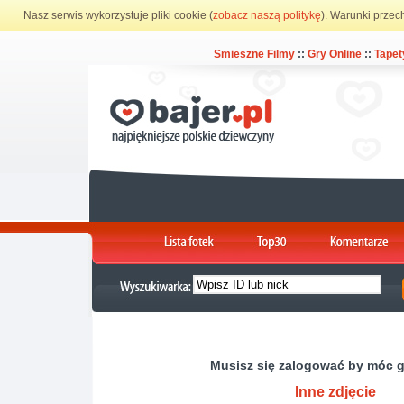
Nasz serwis wykorzystuje pliki cookie (
zobacz naszą politykę
). Warunki przec
Smieszne Filmy
::
Gry Online
::
Tapet
Musisz się zalogować by móc 
Inne zdjęcie