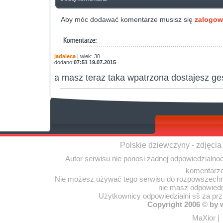
Aby móc dodawać komentarze musisz się
zalogo
jadaleca
| wiek: 30
dodano:
07:51 19.07.2015
a masz teraz taka wpatrzona dostajesz g
Polskie dziewczyny - zdjęcia
Autor serwisu nie ponosi żadnej odpowiedzialno
komentarze
Nie możesz używać tego serwisu do rozpowszechnia
nie masz odpowiedn
Użytkownicy odpowiedzialni sš za pr
Copyright 2006 © by
MaXior
|