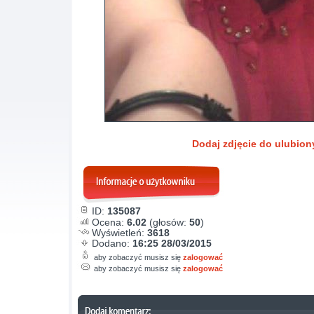
Dodaj zdjęcie do ulubio
ID:
135087
Ocena:
6.02
(głosów:
50
)
Wyświetleń:
3618
Dodano:
16:25 28/03/2015
aby zobaczyć musisz się
zalogować
aby zobaczyć musisz się
zalogować