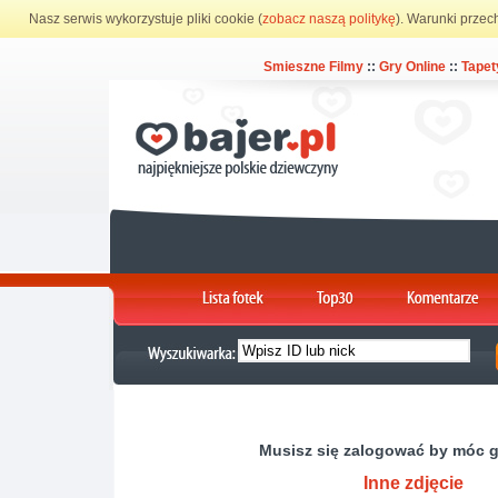
Nasz serwis wykorzystuje pliki cookie (
zobacz naszą politykę
). Warunki przec
Smieszne Filmy
::
Gry Online
::
Tapet
Musisz się zalogować by móc 
Inne zdjęcie