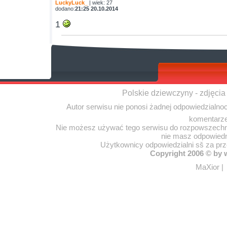
LuckyLuck_
| wiek: 27
dodano:
21:25 20.10.2014
1
Polskie dziewczyny - zdjęcia
Autor serwisu nie ponosi żadnej odpowiedzialno
komentarze
Nie możesz używać tego serwisu do rozpowszechnia
nie masz odpowiedn
Użytkownicy odpowiedzialni sš za pr
Copyright 2006 © by
MaXior
|