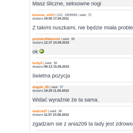
Masz śliczne, seksowne nogi
koneser_udV2
| GG: 1859949 | wiek: 72
dodano:
19:00 17.04.2011
Z takimi nuszkami, nie będzie miała prob
pomidor84amorki
| wiek: 38
dodano:
12:37 24.09.2010
ok
lucky5
| wiek: 38
dodano:
00:13 15.09.2010
świetna pozycja
drag0n_89
| wiek: 37
dodano:
19:29 11.09.2010
Widać wyraźnie że ta sama.
madzia27
| wiek: 38
dodano:
11:07 23.08.2010
zgadzam sie z ania209 ta lady jest zdrowo