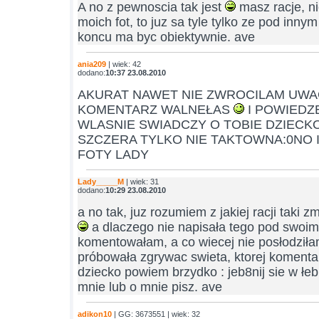
A no z pewnoscia tak jest
masz racje, n
moich fot, to juz sa tyle tylko ze pod inny
koncu ma byc obiektywnie. ave
ania209
| wiek: 42
dodano:
10:37 23.08.2010
AKURAT NAWET NIE ZWROCILAM UWAG
KOMENTARZ WALNEŁAS
I POWIEDZEN
WLASNIE SWIADCZY O TOBIE DZIECKO!
SZCZERA TYLKO NIE TAKTOWNA:0NO 
FOTY LADY
Lady_____M
| wiek: 31
dodano:
10:29 23.08.2010
a no tak, juz rozumiem z jakiej racji taki
a dlaczego nie napisała tego pod swoim z
komentowałam, a co wiecej nie posłodził
próbowała zgrywac swieta, ktorej komentar
dziecko powiem brzydko : jeb8nij sie w łe
mnie lub o mnie pisz. ave
adikon10
| GG: 3673551 | wiek: 32