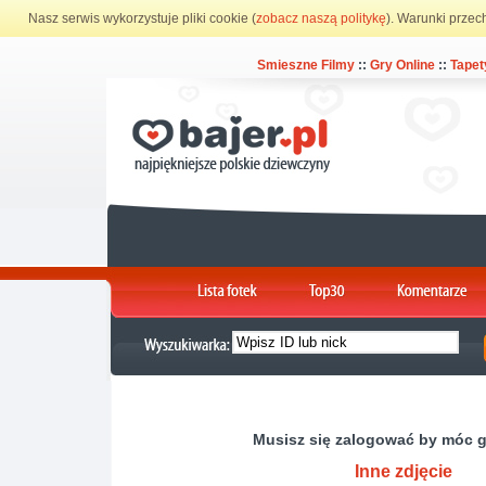
Nasz serwis wykorzystuje pliki cookie (
zobacz naszą politykę
). Warunki przec
Smieszne Filmy
::
Gry Online
::
Tapet
Musisz się zalogować by móc 
Inne zdjęcie