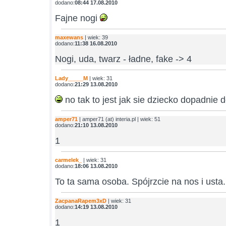
dodano:
08:44 17.08.2010
Fajne nogi
maxewans
| wiek: 39
dodano:
11:38 16.08.2010
Nogi, uda, twarz - ładne, fake -> 4
Lady_____M
| wiek: 31
dodano:
21:29 13.08.2010
no tak to jest jak sie dziecko dopadnie
amper71
| amper71 (at) interia.pl | wiek: 51
dodano:
21:10 13.08.2010
1
carmelek_
| wiek: 31
dodano:
18:06 13.08.2010
To ta sama osoba. Spójrzcie na nos i usta.
ZacpanaRapem3xD
| wiek: 31
dodano:
14:19 13.08.2010
1