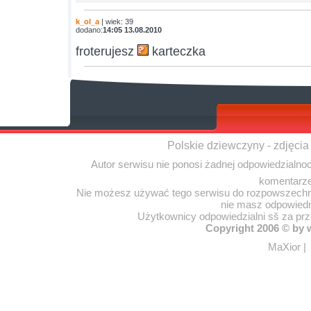
k_ol_a
| wiek: 39
dodano:
14:05 13.08.2010
froterujesz
karteczka
Polskie dziewczyny - zdjęcia
Autor serwisu nie ponosi żadnej odpowiedzialno
komentarze
Nie możesz używać tego serwisu do rozpowszechnia
nie masz odpowiedn
Użytkownicy odpowiedzialni sš za pr
Copyright 2006 © by
MaXior
|