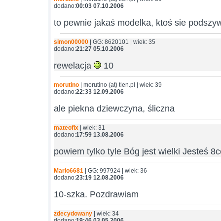
dodano:
00:03 07.10.2006
to pewnie jakaś modelka, ktoś sie podszy
simon00000
| GG: 8620101 | wiek: 35
dodano:
21:27 05.10.2006
rewelacja
10
morutino
| morutino (at) tlen.pl | wiek: 39
dodano:
22:33 12.09.2006
ale piekna dziewczyna, śliczna
mateofix
| wiek: 31
dodano:
17:59 13.08.2006
powiem tylko tyle Bóg jest wielki Jesteś 
Mario6681
| GG: 997924 | wiek: 36
dodano:
23:19 12.08.2006
10-szka. Pozdrawiam
zdecydowany
| wiek: 34
dodano:
19:46 03.05.2006