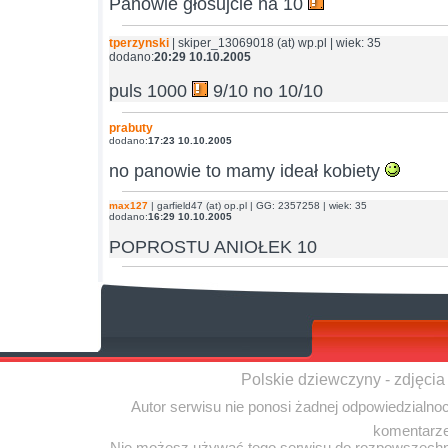
Panowie głosujcie na 10
tperzynski
| skiper_13069018 (at) wp.pl | wiek: 35
dodano:
20:29 10.10.2005
puls 1000
9/10 no 10/10
prabuty
dodano:
17:23 10.10.2005
no panowie to mamy ideał kobiety
max127
| garfield47 (at) op.pl | GG: 2357258 | wiek: 35
dodano:
16:29 10.10.2005
POPROSTU ANIOŁEK 10
Polskie dziewczyny - zdjęcia
Autor serwisu nie ponosi żadnej odpowiedzialno
komentarze
Nie możesz używać tego serwisu do rozpowszechnia