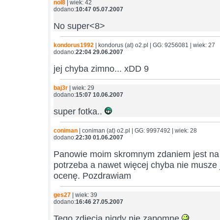
nol8
| wiek: 42
dodano:
10:47 05.07.2007
No super<8>
kondorus1992
| kondorus (at) o2.pl | GG: 9256081 | wiek: 27
dodano:
22:04 29.06.2007
jej chyba zimno... xDD 9
baj3r
| wiek: 29
dodano:
15:07 10.06.2007
super fotka..
coniman
| coniman (at) o2.pl | GG: 9997492 | wiek: 28
dodano:
22:30 01.06.2007
Panowie moim skromnym zdaniem jest na t
potrzeba a nawet więcej chyba nie musze 
ocenę. Pozdrawiam
ges27
| wiek: 39
dodano:
16:46 27.05.2007
Tego zdjęcia nigdy nie zapomnę