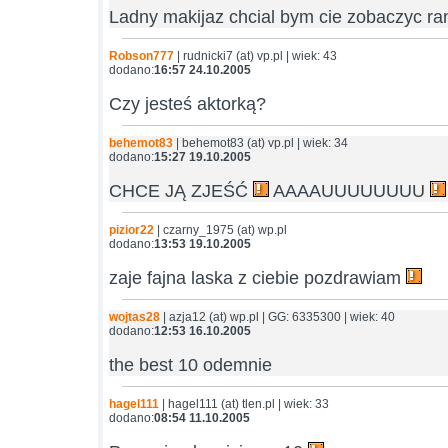
Ladny makijaz chcial bym cie zobaczyc ra
Robson777
| rudnicki7 (at) vp.pl | wiek: 43
dodano:
16:57 24.10.2005
Czy jesteś aktorką?
behemot83
| behemot83 (at) vp.pl | wiek: 34
dodano:
15:27 19.10.2005
CHCE JĄ ZJEŚĆ
AAAAUUUUUUUU
pizior22
| czarny_1975 (at) wp.pl
dodano:
13:53 19.10.2005
zaje fajna laska z ciebie pozdrawiam
wojtas28
| azja12 (at) wp.pl | GG: 6335300 | wiek: 40
dodano:
12:53 16.10.2005
the best 10 odemnie
hagel111
| hagel111 (at) tlen.pl | wiek: 33
dodano:
08:54 11.10.2005