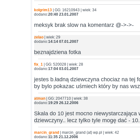
kolgrim13
| GG: 16210943 | wiek: 34
dodano:
20:40 23.01.2007
meksyk brak slow na komentarz @->->-
zelao
| wiek: 29
dodano:
14:14 07.01.2007
beznajdziena fotka
fix_1
| GG: 520028 | wiek: 28
dodano:
17:04 03.01.2007
jestes b.ładną dziewczyna chociaz na tej 
by bylo pokazac uśmiech który by nas wsz
atman
| GG: 2047710 | wiek: 38
dodano:
19:29 26.12.2006
Skala do 10 jest mocno niewystarczająca 
dziewczyny.. lecz tylko tyle mogę dać - 10.
marcin_grand
| marcin_grand (at) wp.pl | wiek: 42
dodano:
11:35 21.12.2006