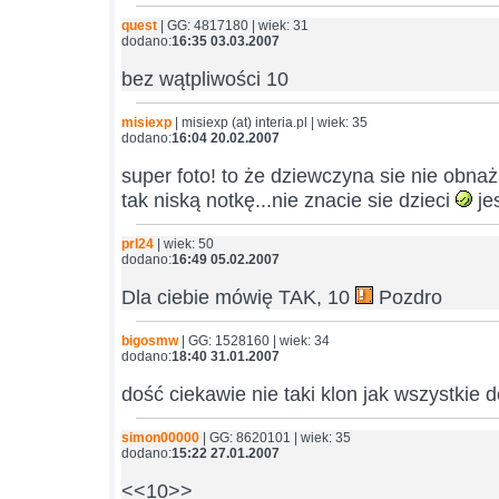
quest
| GG: 4817180 | wiek: 31
dodano:
16:35 03.03.2007
bez wątpliwości 10
misiexp
| misiexp (at) interia.pl | wiek: 35
dodano:
16:04 20.02.2007
super foto! to że dziewczyna sie nie obna
tak niską notkę...nie znacie sie dzieci
jes
prl24
| wiek: 50
dodano:
16:49 05.02.2007
Dla ciebie mówię TAK, 10
Pozdro
bigosmw
| GG: 1528160 | wiek: 34
dodano:
18:40 31.01.2007
dość ciekawie nie taki klon jak wszystkie d
simon00000
| GG: 8620101 | wiek: 35
dodano:
15:22 27.01.2007
<<10>>