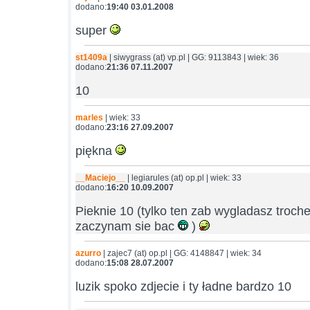
dodano:
19:40 03.01.2008
super
st1409a
| siwygrass (at) vp.pl | GG: 9113843 | wiek: 36
dodano:
21:36 07.11.2007
10
marles
| wiek: 33
dodano:
23:16 27.09.2007
piękna
__Maciejo__
| legiarules (at) op.pl | wiek: 33
dodano:
16:20 10.09.2007
Pieknie 10 (tylko ten zab wygladasz troch
zaczynam sie bac
)
azurro
| zajec7 (at) op.pl | GG: 4148847 | wiek: 34
dodano:
15:08 28.07.2007
luzik spoko zdjecie i ty ładne bardzo 10