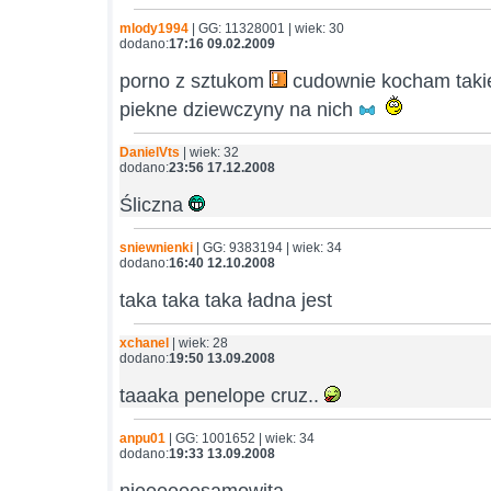
mlody1994
| GG: 11328001 | wiek: 30
dodano:
17:16 09.02.2009
porno z sztukom
cudownie kocham takie 
piekne dziewczyny na nich
DanielVts
| wiek: 32
dodano:
23:56 17.12.2008
Śliczna
sniewnienki
| GG: 9383194 | wiek: 34
dodano:
16:40 12.10.2008
taka taka taka ładna jest
xchanel
| wiek: 28
dodano:
19:50 13.09.2008
taaaka penelope cruz..
anpu01
| GG: 1001652 | wiek: 34
dodano:
19:33 13.09.2008
nieeeeeesamowita