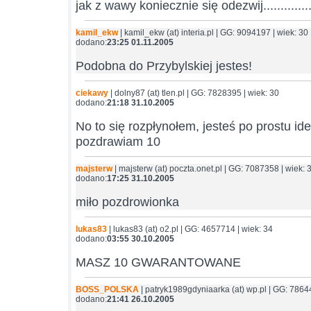
jak z wawy koniecznie się odezwij.................
kamil_ekw
| kamil_ekw (at) interia.pl | GG: 9094197 | wiek: 30
dodano:
23:25 01.11.2005
Podobna do Przybylskiej jestes!
ciekawy
| dolny87 (at) tlen.pl | GG: 7828395 | wiek: 30
dodano:
21:18 31.10.2005
No to się rozpłynołem, jesteś po prostu id
pozdrawiam 10
majsterw
| majsterw (at) poczta.onet.pl | GG: 7087358 | wiek: 
dodano:
17:25 31.10.2005
miło pozdrowionka
lukas83
| lukas83 (at) o2.pl | GG: 4657714 | wiek: 34
dodano:
03:55 30.10.2005
MASZ 10 GWARANTOWANE
BOSS_POLSKA
| patryk1989gdyniaarka (at) wp.pl | GG: 7864
dodano:
21:41 26.10.2005