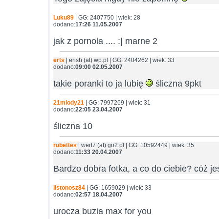
Luku89
| GG: 2407750 | wiek: 28
dodano:
17:26 11.05.2007
jak z pornola .... :| marne 2
erts
| erish (at) wp.pl | GG: 2404262 | wiek: 33
dodano:
09:00 02.05.2007
takie poranki to ja lubię
śliczna 9pkt
21mlody21
| GG: 7997269 | wiek: 31
dodano:
22:05 23.04.2007
śliczna 10
rubettes
| wert7 (at) go2.pl | GG: 10592449 | wiek: 35
dodano:
11:33 20.04.2007
Bardzo dobra fotka, a co do ciebie? cóż je
listonosz84
| GG: 1659029 | wiek: 33
dodano:
02:57 18.04.2007
urocza buzia max for you