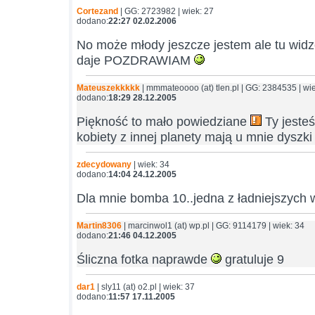
Cortezand
| GG: 2723982 | wiek: 27
dodano:
22:27 02.02.2006
No może młody jeszcze jestem ale tu widz
daje POZDRAWIAM
Mateuszekkkkk
| mmmateoooo (at) tlen.pl | GG: 2384535 | wi
dodano:
18:29 28.12.2005
Piękność to mało powiedziane
Ty jesteś
kobiety z innej planety mają u mnie dyszk
zdecydowany
| wiek: 34
dodano:
14:04 24.12.2005
Dla mnie bomba 10..jedna z ładniejszych 
Martin8306
| marcinwol1 (at) wp.pl | GG: 9114179 | wiek: 34
dodano:
21:46 04.12.2005
Śliczna fotka naprawde
gratuluje 9
dar1
| sly11 (at) o2.pl | wiek: 37
dodano:
11:57 17.11.2005