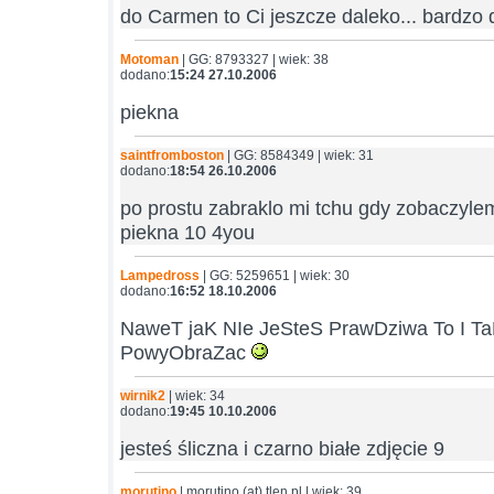
do Carmen to Ci jeszcze daleko... bardzo 
Motoman
| GG: 8793327 | wiek: 38
dodano:
15:24 27.10.2006
piekna
saintfromboston
| GG: 8584349 | wiek: 31
dodano:
18:54 26.10.2006
po prostu zabraklo mi tchu gdy zobaczylem
piekna 10 4you
Lampedross
| GG: 5259651 | wiek: 30
dodano:
16:52 18.10.2006
NaweT jaK NIe JeSteS PrawDziwa To I T
PowyObraZac
wirnik2
| wiek: 34
dodano:
19:45 10.10.2006
jesteś śliczna i czarno białe zdjęcie 9
morutino
| morutino (at) tlen.pl | wiek: 39