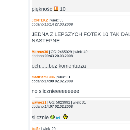
piękność
10
JONTEK2
| wiek: 33
dodano:
16:14 27.03.2008
JEDNA Z LEPSZYCH FOTEK 10 TAK DA
NASTEPNE
Marcus30
| GG: 2465029 | wiek: 40
dodano:
09:43 20.03.2008
och......bez komentarza
madziam1986
| wiek: 31
dodano:
14:09 02.02.2008
no slicznieeeeeeeee
wawer21
| GG: 5823992 | wiek: 31
dodano:
14:07 02.02.2008
slicznie
baj3r
| wiek: 29