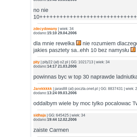
no nie
10++++++++++++++++++++++++++++
zdecydowany
| wiek: 34
dodano:
15:10 29.04.2006
dla mnie rewelka
nie rozumiem dlaczego
jakies pasztety sa..ehh 10 bez namysłu
pity
| pity22 (at) o2.pl | GG: 1021713 | wiek: 34
dodano:
14:17 21.03.2006
powinnas byc w top 30 naprawde ladniutka
Jarekkkkk
| jaras88 (at) poczta.onet.pl | GG: 8837431 | wiek: 
dodano:
13:24 09.03.2006
oddalbym wiele by moc tylko pocalowac Tw
sidhaja
| GG: 645425 | wiek: 34
dodano:
19:44 12.02.2006
zaiste Carmen