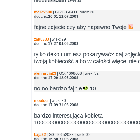
marex500
| GG: 6350411 | wiek: 30
dodano:
20:01 12.07.2008
fajne zdjecie czy aby napewno Twoje
zaku333
| wiek: 29
dodano:
17:27 04.06.2008
tylko dekolt umiesz pokazywać? daj zdjęci
twoją kobiecość albo w całości więcej nie 
alemarcin23
| GG: 4698608 | wiek: 32
dodano:
17:20 12.05.2008
no no bardzo fajnie
10
mootoor
| wiek: 30
dodano:
17:09 31.03.2008
bardzo interesująca kobieta
1000000000000000000000000000000000
baja22
| GG: 10652088 | wiek: 32
dodano:
16:50 31.03.2008