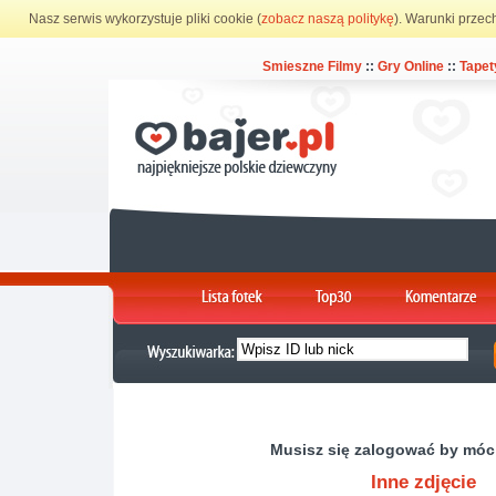
Nasz serwis wykorzystuje pliki cookie (
zobacz naszą politykę
). Warunki przec
Smieszne Filmy
::
Gry Online
::
Tapet
Musisz się zalogować by móc
Inne zdjęcie