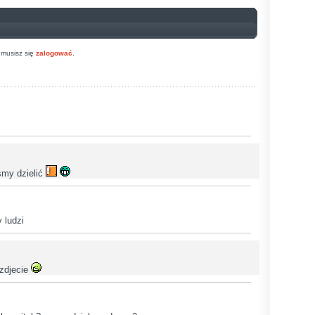
musisz się
zalogować
.
iśmy dzielić
 ludzi
 zdjecie