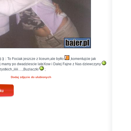
 :)
:: To Fociak jeszcze z liceum,ale byłło
,komentujcie jak
iaj mamy po dwadziescie lateXow i Dalej Fajne z Nas dziewczyny
kich,,iiiii.....,Buziaczki
;
Dodaj zdjęcie do ulubionych