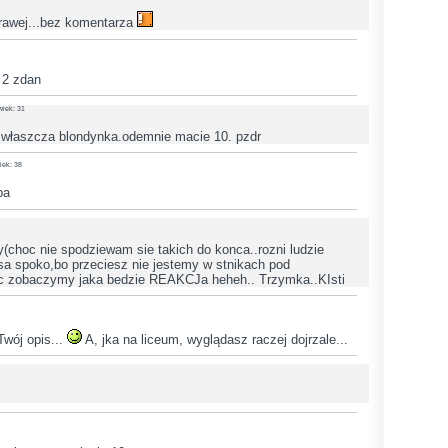
 prawej...bez komentarza
 2 zdan
wiek: 31
zwłaszcza blondynka.odemnie macie 10. pzdr
iek: 38
pa
(choc nie spodziewam sie takich do konca..rozni ludzie
sa spoko,bo przeciesz nie jestemy w stnikach pod
c zobaczymy jaka bedzie REAKCJa heheh.. Trzymka..KIsti
Twój opis...
A, jka na liceum, wyglądasz raczej dojrzale...