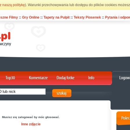
z naszą politykę
). Warunki przechowywania lub dostępu do plików cookies możesz 
szne Filmy
::
Gry Online
::
Tapety na Pulpit
::
Teksty Piosenek
::
Pytania i odpow
Musisz się zalogować by móc głosować.
Inne zdjęcie