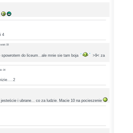
?
i 4
 wiek: 33
e spowrotem do liceum...ale mnie sie tam boja
>9< za
ek: 34
zie.....2
 jesteście i ubrane... co za ludzie. Macie 10 na pocieszenie