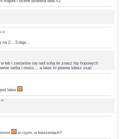
ch majtek? ocene dzielena dwa =2
k: 32
 na 2... 3 daje...
j w łeb i zastanów się nad sobą ile znasz hip hopowych
nie verba i mezo.... a latex to pewnie lubisz ssać
jest latex
: 34
. hmmm
w czym, w kieszeniach?