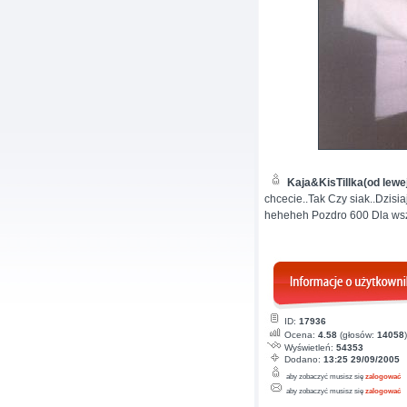
Kaja&KisTillka(od lewej
chcecie..Tak Czy siak..Dzis
heheheh Pozdro 600 Dla wszyst
ID:
17936
Ocena:
4.58
(głosów:
14058
)
Wyświetleń:
54353
Dodano:
13:25 29/09/2005
aby zobaczyć musisz się
zalogować
aby zobaczyć musisz się
zalogować