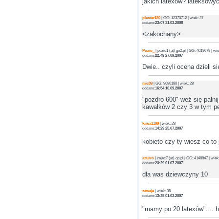
jakich latexow? lateksowy
plaster180
| GG: 12370712 | wiek: 37
dodano:
23:07 31.03.2008
<zakochany>
Pozio_
| pozio1 (at) go2.pl | GG: 4019679 | wie
dodano:
22:49 27.09.2007
Dwie.. czyli ocena dzieli się
mic89
| GG: 9680180 | wiek: 28
dodano:
16:54 10.09.2007
"pozdro 600" weż się palni
kawałków 2 czy 3 w tym pew
kawa1189
| wiek: 28
dodano:
14:29 25.07.2007
kobieto czy ty wiesz co to 
azurro
| zajec7 (at) op.pl | GG: 4148847 | wiek
dodano:
23:29 01.07.2007
dla was dziewczyny 10
zawaja
| wiek: 36
dodano:
13:35 01.03.2007
"mamy po 20 latexów"...