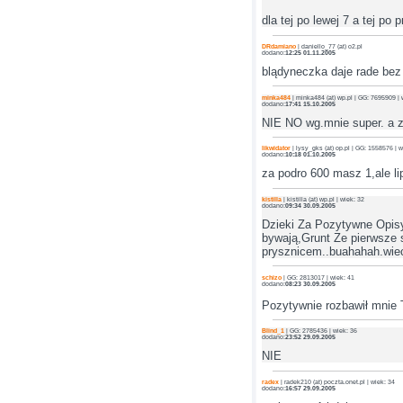
dla tej po lewej 7 a tej po
DRdamiano
| daniello_77 (at) o2.pl
dodano:
12:25 01.11.2005
blądyneczka daje rade bez
minka484
| minka484 (at) wp.pl | GG: 7695909 | 
dodano:
17:41 15.10.2005
NIE NO wg.mnie super. a 
likwidator
| lysy_gks (at) op.pl | GG: 1558576 | w
dodano:
10:18 01.10.2005
za podro 600 masz 1,ale li
kistilla
| kistilla (at) wp.pl | wiek: 32
dodano:
09:34 30.09.2005
Dzieki Za Pozytywne Opisy
bywają,Grunt Ze pierwsze 
prysznicem..buahahah.wie
schizo
| GG: 2813017 | wiek: 41
dodano:
08:23 30.09.2005
Pozytywnie rozbawił mnie 
Blind_1
| GG: 2785436 | wiek: 36
dodano:
23:52 29.09.2005
NIE
radex
| radek210 (at) poczta.onet.pl | wiek: 34
dodano:
16:57 29.09.2005