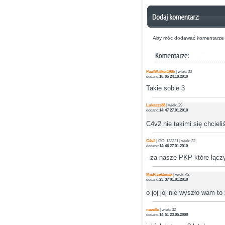
Aby móc dodawać komentarze 
PaulWalker1986
| wiek: 30
dodano:
16:05 24.10.2010
Takie sobie 3
Lukaszz88
| wiek: 29
dodano:
14:47 27.01.2010
C4v2 nie takimi się chciel
C4v2
| GG: 123321 | wiek: 32
dodano:
14:46 27.01.2010
- za nasze PKP które łączy
MisPrzekliniak
| wiek: 42
dodano:
23:37 01.01.2010
o joj joj nie wyszło wam to
navelle
| wiek: 32
dodano:
14:51 23.05.2008