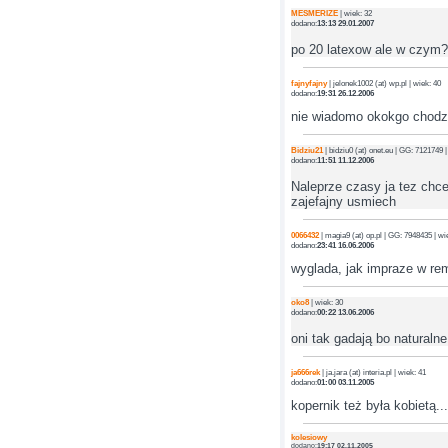
MESMERIZE
| wiek: 32
dodano:
13:13 29.01.2007
po 20 latexow ale w czym
fajnyfajny
| jelonek1002 (at) wp.pl | wiek: 40
dodano:
19:31 26.12.2006
nie wiadomo okokgo chodz
Bidziu21
| bidziu0 (at) onet.eu | GG: 7121749 |
dodano:
11:51 11.12.2006
Naleprze czasy ja tez chc
zajefajny usmiech
0066432
| magia9 (at) op.pl | GG: 7948435 | wi
dodano:
23:41 16.06.2006
wyglada, jak impraze w remi
oko8
| wiek: 30
dodano:
00:22 13.06.2006
oni tak gadają bo naturalne
ja666rek
| ja.jara (at) interia.pl | wiek: 41
dodano:
01:00 03.11.2005
kopernik też była kobietą...
kolesiowy
dodano:
19:17 02.11.2005