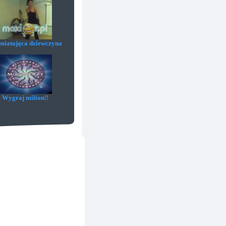
iatająca dziewczyna
Wygraj milion!!