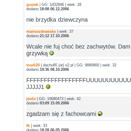
gusiek
| GG: 1432846 | wiek: 28
dodano:
18:08 06.12.2006
nie brzydka dziewczyna
mariuszdrawsko
| wiek: 37
dodano:
21:12 17.10.2006
Wcale nie fuj choć bez zachwytów. Dam C
grzywką
toudi20
| dachu85 (at) o2.pl | GG: 9880800 | wiek: 32
dodano:
10:36 08.10.2006
FFFFFFFFFFFFFFFFFUUUUUUUUUUUU
JJJJJ1
joolo
| GG: 10680473 | wiek: 42
dodano:
03:09 15.09.2006
zgadzam się z fachowcami
fb
| wiek: 33
dodano:
18:28 06.05.2006