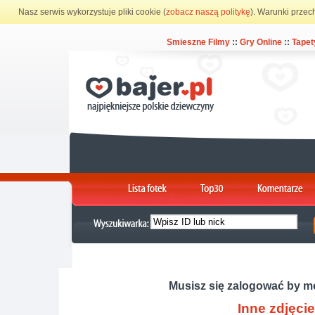
Nasz serwis wykorzystuje pliki cookie (
zobacz naszą politykę
). Warunki przec
Smieszne Filmy
::
Gry Online
::
Tapet
Musisz się zalogować by m
Inne zdjęcie