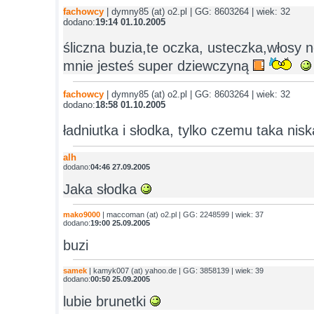
fachowcy
| dymny85 (at) o2.pl | GG: 8603264 | wiek: 32
dodano:
19:14 01.10.2005
śliczna buzia,te oczka, usteczka,włosy n
mnie jesteś super dziewczyną
fachowcy
| dymny85 (at) o2.pl | GG: 8603264 | wiek: 32
dodano:
18:58 01.10.2005
ładniutka i słodka, tylko czemu taka nis
alh
dodano:
04:46 27.09.2005
Jaka słodka
mako9000
| maccoman (at) o2.pl | GG: 2248599 | wiek: 37
dodano:
19:00 25.09.2005
buzi
samek
| kamyk007 (at) yahoo.de | GG: 3858139 | wiek: 39
dodano:
00:50 25.09.2005
lubie brunetki