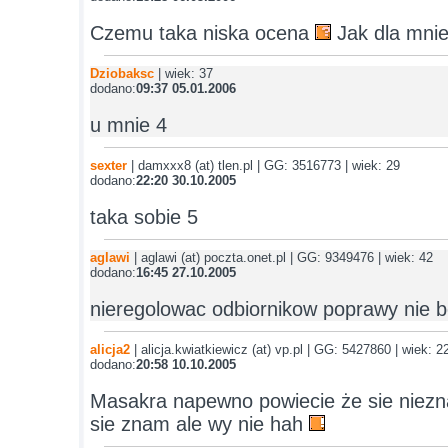
Czemu taka niska ocena
Jak dla mnie
Dziobaksc
| wiek: 37
dodano:
09:37 05.01.2006
u mnie 4
sexter
| damxxx8 (at) tlen.pl | GG: 3516773 | wiek: 29
dodano:
22:20 30.10.2005
taka sobie 5
aglawi
| aglawi (at) poczta.onet.pl | GG: 9349476 | wiek: 42
dodano:
16:45 27.10.2005
nieregolowac odbiornikow poprawy nie 
alicja2
| alicja.kwiatkiewicz (at) vp.pl | GG: 5427860 | wiek: 2
dodano:
20:58 10.10.2005
Masakra napewno powiecie że sie niezna
sie znam ale wy nie hah