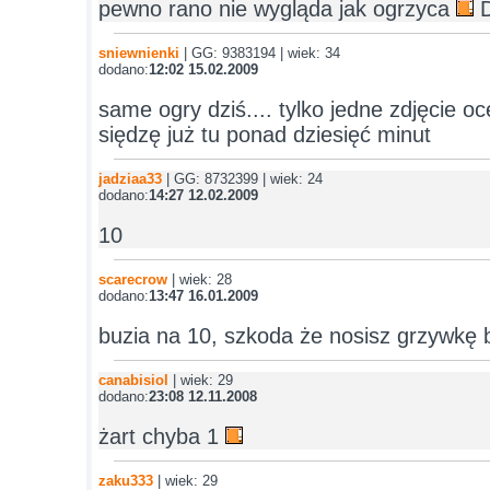
pewno rano nie wygląda jak ogrzyca
D
sniewnienki
| GG: 9383194 | wiek: 34
dodano:
12:02 15.02.2009
same ogry dziś.... tylko jedne zdjęcie oc
siędzę już tu ponad dziesięć minut
jadziaa33
| GG: 8732399 | wiek: 24
dodano:
14:27 12.02.2009
10
scarecrow
| wiek: 28
dodano:
13:47 16.01.2009
buzia na 10, szkoda że nosisz grzywkę bo
canabisiol
| wiek: 29
dodano:
23:08 12.11.2008
żart chyba 1
zaku333
| wiek: 29