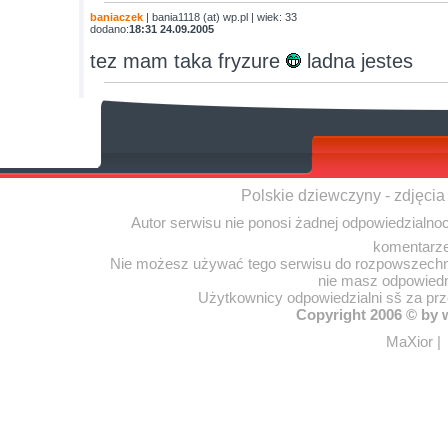
baniaczek
| bania1118 (at) wp.pl | wiek: 33
dodano:
18:31 24.09.2005
tez mam taka fryzure
ladna jestes
Polskie dziewczyny - zdjęcia
Autor serwisu nie ponosi żadnej odpowiedzialno
komentarze
Nie możesz używać tego serwisu do rozpowszechnia
nie masz odpowiedn
Użytkownicy odpowiedzialni sš za pr
Copyright 2006 © by
MaXior
|