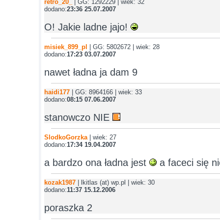
retro_20_
| GG: 1292229 | wiek: 32
dodano:
23:36 25.07.2007
O! Jakie ladne jajo!
misiek_899_pl
| GG: 5802672 | wiek: 28
dodano:
17:23 03.07.2007
nawet ładna ja dam 9
haidi177
| GG: 8964166 | wiek: 33
dodano:
08:15 07.06.2007
stanowczo NIE
SlodkoGorzka
| wiek: 27
dodano:
17:34 19.04.2007
a bardzo ona ładna jest
a faceci się ni
kozak1987
| lkitlas (at) wp.pl | wiek: 30
dodano:
11:37 15.12.2006
poraszka 2