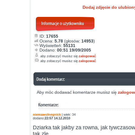
Dodaj zdjęcie do ulubio
ID:
17655
Ocena:
5.78
(głosów:
14953
)
Wyświetleń:
55131
Dodano:
00:51 19/09/2005
aby zobaczyć musisz się
zalogować
aby zobaczyć musisz się
zalogować
Aby móc dodawać komentarze musisz się
zalogo
niemawolnegnick
| wiek: 34
dodano:
22:57 14.12.2010
Dziarka tak jakby za rowna, jak tywczasow
tak zle.