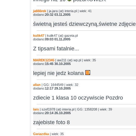
ja666rek
| ja.jara (at) interia.pl | wiek: 41
dodano:
20:32 03.11.2005
świetną jesteś dziewczyną,świetne zdjęci
kulik47
| kulik47 (at) gazeta.pl
dodano:
09:03 01.11.2005
Z tipsami fatalnie...
MAREK12345
| aw211 (at) wp.pl | wiek: 35
dodano:
15:45 30.10.2005
lepiej nie jedz kolana
allan
| GG: 1644549 | wiek: 32
dodano:
12:17 29.10.2005
zdiecie 1 klasa 10 oczywiscie Pozdro
lars
| szef1978 (at) interia.pl | GG: 1358208 | wiek: 39
dodano:
20:14 26.10.2005
zajebiste foto 8
Gwiazdka
| wiek: 35