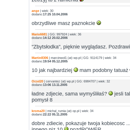
ange
| wiek: 30
dodano:
17:25 10.04.2006
obrzydliwe masz paznokcie
Mario6681
| GG: 997924 | wiek: 36
dodano:
14:12 20.02.2006
"Zbytsłodka", pięknie wyglądasz. Pozdra
Martin8306
| marcinwol1 (at) wp.pl | GG: 9114179 | wiek: 34
dodano:
19:54 05.12.2005
10 jak najbardziej
mam podobny tatuaż
Orzel20
| cervantez (at) wp.pl | GG: 6984707 | wiek: 32
dodano:
13:06 13.11.2005
ładne zdjecie, sama wymyśliłaś?
jesli t
pomysł 8
kroma20
| michal_rumia (at) op.pl | wiek: 34
dodano:
22:22 05.11.2005
dobre zdiecie, pokazuje twoja kobiecosc ..
innego niz 10
pozdROWER