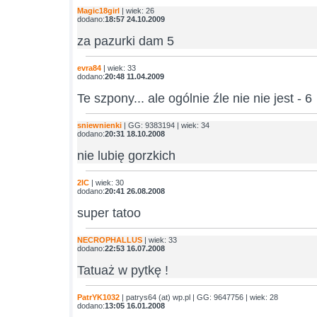
Magic18girl
| wiek: 26
dodano:
18:57 24.10.2009
za pazurki dam 5
evra84
| wiek: 33
dodano:
20:48 11.04.2009
Te szpony... ale ogólnie źle nie nie jest - 6
sniewnienki
| GG: 9383194 | wiek: 34
dodano:
20:31 18.10.2008
nie lubię gorzkich
2IC
| wiek: 30
dodano:
20:41 26.08.2008
super tatoo
NECROPHALLUS
| wiek: 33
dodano:
22:53 16.07.2008
Tatuaż w pytkę !
PatrYK1032
| patrys64 (at) wp.pl | GG: 9647756 | wiek: 28
dodano:
13:05 16.01.2008