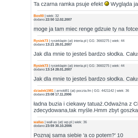
Ta czarna ramka psuje efekt
Wygląda ja
Bov00
| wiek: 32
dodano:
22:50 12.02.2007
moge ja tam miec renge gdzuie ty na fotce
Rysiek73
| rysieklapin (at) interia.pl | GG: 3660275 | wiek: 44
dodano:
13:21 28.01.2007
Jak dla mnie to jesteś bardzo słodka. Cału
Rysiek73
| rysieklapin (at) interia.pl | GG: 3660275 | wiek: 44
dodano:
13:14 28.01.2007
Jak dla mnie to jesteś bardzo słodka. Cału
dziadek1981
| arnold81 (at) poczta.fm | GG: 4421142 | wiek: 36
dodano:
23:08 17.11.2006
ładna buzia i ciekawy tatuaż.Odważna z C
zdecydowana,tak myśle.Hmm zbyt goszk
wallas
| wall-as (at) wp.pl | wiek: 36
dodano:
23:59 30.10.2006
Poznaj sama siebie 'a co potem?' 10