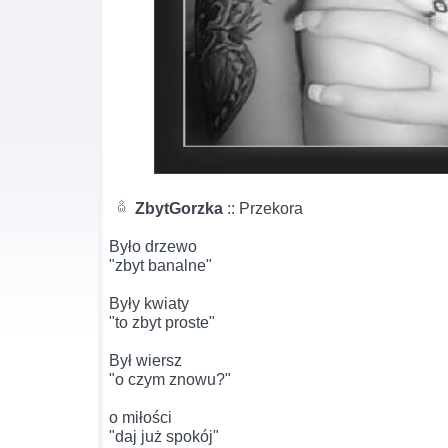
ZbytGorzka
:: Przekora
Było drzewo
"zbyt banalne"
Były kwiaty
"to zbyt proste"
Był wiersz
"o czym znowu?"
o miłości
"daj już spokój"