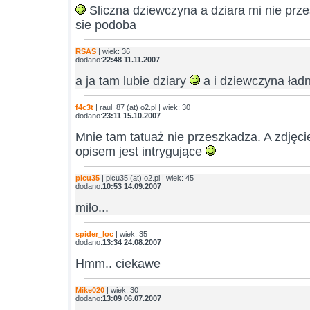
Sliczna dziewczyna a dziara mi nie prz
sie podoba
RSAS
| wiek: 36
dodano:
22:48 11.11.2007
a ja tam lubie dziary
a i dziewczyna ład
f4c3t
| raul_87 (at) o2.pl | wiek: 30
dodano:
23:11 15.10.2007
Mnie tam tatuaż nie przeszkadza. A zdjęci
opisem jest intrygujące
picu35
| picu35 (at) o2.pl | wiek: 45
dodano:
10:53 14.09.2007
miło...
spider_loc
| wiek: 35
dodano:
13:34 24.08.2007
Hmm.. ciekawe
Mike020
| wiek: 30
dodano:
13:09 06.07.2007