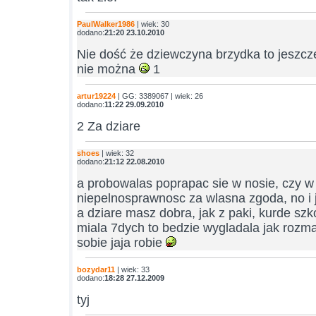
PaulWalker1986
| wiek: 30
dodano:
21:20 23.10.2010
Nie dość że dziewczyna brzydka to jeszcze
nie można
1
artur19224
| GG: 3389067 | wiek: 26
dodano:
11:22 29.09.2010
2 Za dziare
shoes
| wiek: 32
dodano:
21:12 22.08.2010
a probowalas poprapac sie w nosie, czy 
niepelnosprawnosc za wlasna zgoda, no i
a dziare masz dobra, jak z paki, kurde sz
miala 7dych to bedzie wygladala jak roz
sobie jaja robie
bozydar11
| wiek: 33
dodano:
18:28 27.12.2009
tyj