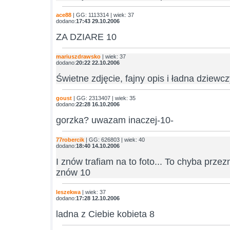
ace88
| GG: 1113314 | wiek: 37
dodano:
17:43 29.10.2006
ZA DZIARE 10
mariuszdrawsko
| wiek: 37
dodano:
20:22 22.10.2006
Świetne zdjęcie, fajny opis i ładna dziewc
goust
| GG: 2313407 | wiek: 35
dodano:
22:28 16.10.2006
gorzka? uwazam inaczej-10-
77robercik
| GG: 626803 | wiek: 40
dodano:
18:40 14.10.2006
I znów trafiam na to foto... To chyba przez
znów 10
leszekwa
| wiek: 37
dodano:
17:28 12.10.2006
ladna z Ciebie kobieta 8