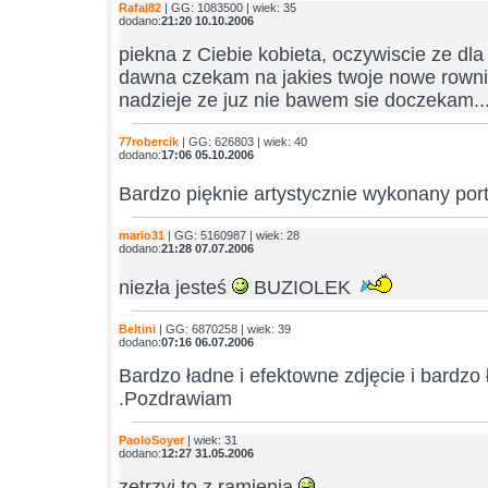
Rafal82
| GG: 1083500 | wiek: 35
dodano:
21:20 10.10.2006
piekna z Ciebie kobieta, oczywiscie ze dla 
dawna czekam na jakies twoje nowe rowni
nadzieje ze juz nie bawem sie doczekam.
77robercik
| GG: 626803 | wiek: 40
dodano:
17:06 05.10.2006
Bardzo pięknie artystycznie wykonany por
mario31
| GG: 5160987 | wiek: 28
dodano:
21:28 07.07.2006
niezła jesteś
BUZIOLEK
Beltini
| GG: 6870258 | wiek: 39
dodano:
07:16 06.07.2006
Bardzo ładne i efektowne zdjęcie i bardzo
.Pozdrawiam
PaoloSoyer
| wiek: 31
dodano:
12:27 31.05.2006
zetrzyj to z ramienia