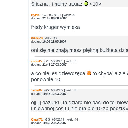
Śliczna , i ładny tatuaż
<10>
fryzio
| GG: 8620404 | wiek: 29
dodano:
22:15 06.06.2007
fredy kruger wymięka
maiki28
| wiek: 38
dodano:
18:09 11.05.2007
oni się nie znają masz piękną bużkę,a dzi
zaba05
| GG: 5630309 | wiek: 35
dodano:
21:46 17.03.2007
a co nie jes dziewczęca
to chyba ja zle
ponownie 10.
zaba05
| GG: 5630309 | wiek: 35
dodano:
19:45 12.03.2007
ojjjjjj pazurki i ta dziara nie pasi do tej nie
i niewnnej.cos tu nie gra ale 10 za poczt
Capri71
| GG: 6142243 | wiek: 44
dodano:
10:52 23.02.2007