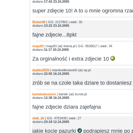
dodano:
17:42 23.10.2005
super zdięcie 10! A to u mnie ogromna rz
RobertB
| GG: 2127801 | wiek: 30
dodano:
13:22 23.10.2005
fajne zdjecie...8pkt
maju83
| maju83 (at) interia.pl | GG: 9530617 | wiek: 34
dodano:
11:17 20.10.2005
Za orginalność i extra zdjecie 10
marko2525
| marekwitkowski0 (at) op.pl
dodano:
22:55 16.10.2005
zrób se na czole taka dziare to dostanies
bartekskorpion
| bartek (at) iscnet.pl
dodano:
12:38 16.10.2005
fajne zdjecie dziara zajefajna
olek_2k
| GG: 4753439 | wiek: 27
dodano:
23:18 12.10.2005
jakie kocie pazurki
podrapiesz mnie po p