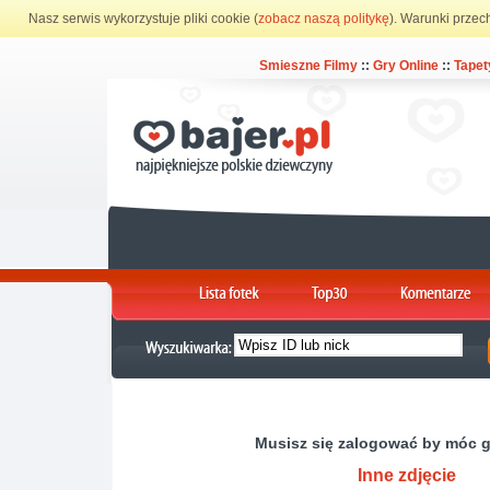
Nasz serwis wykorzystuje pliki cookie (
zobacz naszą politykę
). Warunki przec
Smieszne Filmy
::
Gry Online
::
Tapet
Musisz się zalogować by móc 
Inne zdjęcie