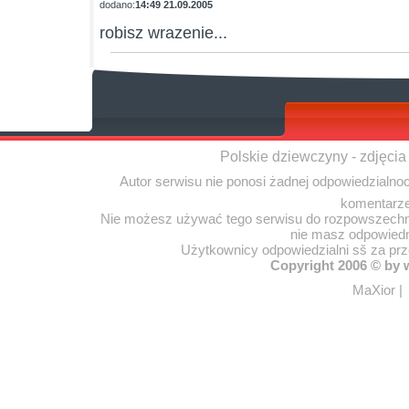
dodano:
14:49 21.09.2005
robisz wrazenie...
Polskie dziewczyny - zdjęcia
Autor serwisu nie ponosi żadnej odpowiedzialno
komentarze
Nie możesz używać tego serwisu do rozpowszechnia
nie masz odpowiedn
Użytkownicy odpowiedzialni sš za pr
Copyright 2006 © by
MaXior
|