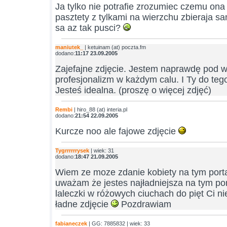
Ja tylko nie potrafie zrozumiec czemu ona
pasztety z tylkami na wierzchu zbieraja 
sa az tak pusci?
maniutek_
| ketuinam (at) poczta.fm
dodano:
11:17 23.09.2005
Zajefajne zdjęcie. Jestem naprawdę pod 
profesjonalizm w każdym calu. I Ty do teg
Jesteś idealna. (proszę o więcej zdjęć)
Rembi
| hiro_88 (at) interia.pl
dodano:
21:54 22.09.2005
Kurcze noo ale fajowe zdjęcie
Tygrrrrrrysek
| wiek: 31
dodano:
18:47 21.09.2005
Wiem ze moze zdanie kobiety na tym portalu
uważam że jestes najładniejsza na tym port
laleczki w różowych ciuchach do pięt Ci ni
ładne zdjęcie
Pozdrawiam
fabianeczek
| GG: 7885832 | wiek: 33