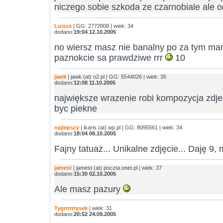
niczego sobie szkoda ze czarnobiale ale 
Luisss
| GG: 2772808 | wiek: 34
dodano:
19:04 12.10.2005
no wiersz masz nie banalny po za tym mam
paznokcie sa prawdziwe rrr
10
jawk
| jawk (at) o2.pl | GG: 5544026 | wiek: 35
dodano:
12:08 11.10.2005
największe wrazenie robi kompozycja zdj
byc piekne
najlepszy
| ikaris (at) wp.pl | GG: 8095561 | wiek: 34
dodano:
18:04 08.10.2005
Fajny tatuaż... Unikalne zdjęcie... Daję 9, 
jamest
| jamest (at) poczta.onet.pl | wiek: 37
dodano:
15:30 02.10.2005
Ale masz pazury
Tygrrrrrrysek
| wiek: 31
dodano:
20:52 24.09.2005