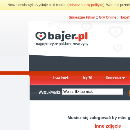
Nasz serwis wykorzystuje pliki cookie (
zobacz naszą politykę
). Warunki przec
Smieszne Filmy
::
Gry Online
::
Tapet
Musisz się zalogować by móc 
Inne zdjęcie