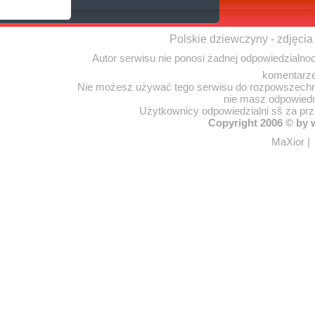
Polskie dziewczyny - zdjęcia
Autor serwisu nie ponosi żadnej odpowiedzialno
komentarze
Nie możesz używać tego serwisu do rozpowszechnia
nie masz odpowiedn
Użytkownicy odpowiedzialni sš za pr
Copyright 2006 © by
MaXior
|