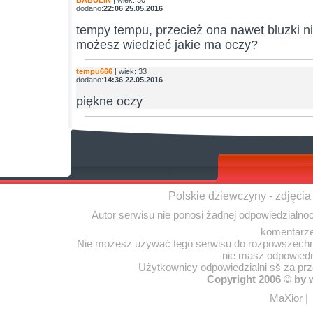
BABULIN
| wiek: 30
dodano:
22:06 25.05.2016
tempy tempu, przecież ona nawet bluzki ni
możesz wiedzieć jakie ma oczy?
tempu666
| wiek: 33
dodano:
14:36 22.05.2016
piękne oczy
Polskie dziewczyny - zdjęcia
Autor serwisu nie ponosi żadnej odpowiedzialno
komentarze
Nie możesz używać tego serwisu do rozpowszechnia
nie masz odpowiedn
Użytkownicy odpowiedzialni sš za pr
Copyright 2006 © by
MaXior
|