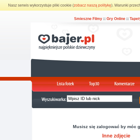
Nasz serwis wykorzystuje pliki cookie (
zobacz naszą politykę
). Warunki przec
Smieszne Filmy
::
Gry Online
::
Tapet
Musisz się zalogować by móc 
Inne zdjęcie