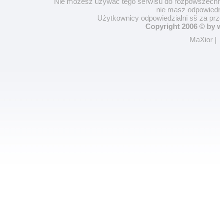
Nie możesz używać tego serwisu do rozpowszechnia
nie masz odpowiedn
Użytkownicy odpowiedzialni sš za pr
Copyright 2006 © by
MaXior
|