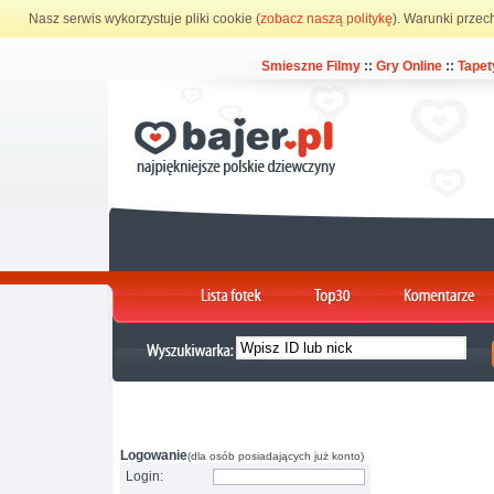
Nasz serwis wykorzystuje pliki cookie (
zobacz naszą politykę
). Warunki przec
Smieszne Filmy
::
Gry Online
::
Tapet
Logowanie
(dla osób posiadających już konto)
Login: