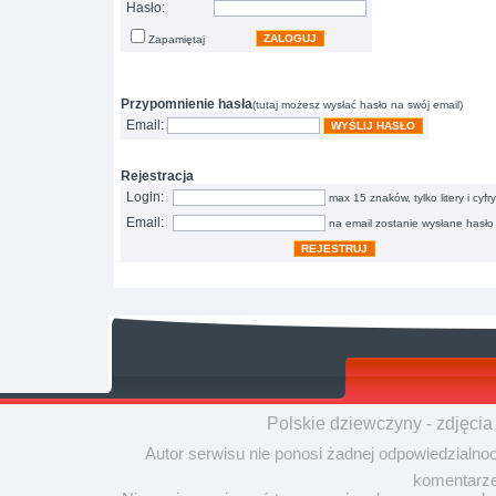
Hasło:
ZALOGUJ
Zapamiętaj
Przypomnienie hasła
(tutaj możesz wysłać hasło na swój email)
Email:
WYŚLIJ HASŁO
Rejestracja
Login:
max 15 znaków, tylko litery i cyfry
Email:
na email zostanie wysłane hasło
REJESTRUJ
Polskie dziewczyny - zdjęcia
Autor serwisu nie ponosi żadnej odpowiedzialno
komentarze