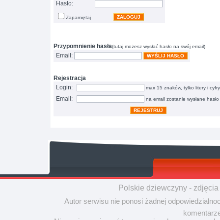
Hasło:
ZALOGUJ
Zapamiętaj
Przypomnienie hasła
(tutaj możesz wysłać hasło na swój email)
Email:
WYŚLIJ HASŁO
Rejestracja
Login:
max 15 znaków, tylko litery i cyfry
Email:
na email zostanie wysłane hasło
REJESTRUJ
Polskie dziewczyny - zdjęcia
Autor serwisu nie ponosi żadnej odpowiedzialno
komentarze