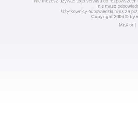
Nie możesz używać tego serwisu do rozpowszechnia
nie masz odpowiedn
Użytkownicy odpowiedzialni sš za pr
Copyright 2006 © by
MaXior
|