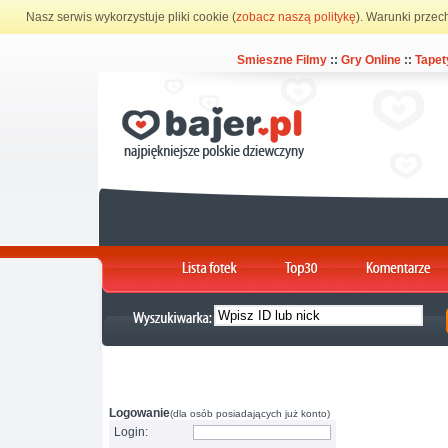
Nasz serwis wykorzystuje pliki cookie (
zobacz naszą politykę
). Warunki przec
Smieszne Filmy
::
Gry Online
::
Tapet
Logowanie
(dla osób posiadających już konto)
Login: