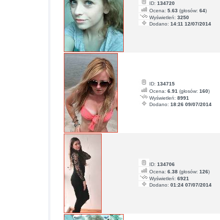
ID:
134720
Ocena:
5.63
(głosów:
64
)
Wyświetleń:
3250
Dodano:
14:11 12/07/2014
ID:
134715
Ocena:
6.91
(głosów:
160
)
Wyświetleń:
8991
Dodano:
18:26 09/07/2014
ID:
134706
Ocena:
6.38
(głosów:
126
)
Wyświetleń:
6921
Dodano:
01:24 07/07/2014