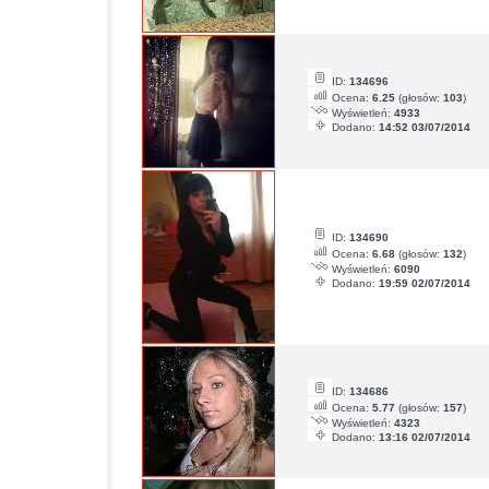
ID:
134696
Ocena:
6.25
(głosów:
103
)
Wyświetleń:
4933
Dodano:
14:52 03/07/2014
ID:
134690
Ocena:
6.68
(głosów:
132
)
Wyświetleń:
6090
Dodano:
19:59 02/07/2014
ID:
134686
Ocena:
5.77
(głosów:
157
)
Wyświetleń:
4323
Dodano:
13:16 02/07/2014