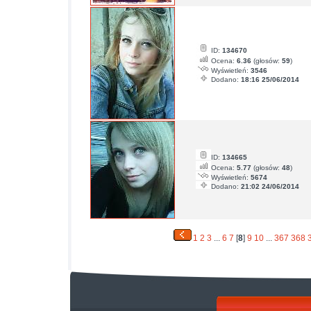
ID:
134670
Ocena:
6.36
(głosów:
59
)
Wyświetleń:
3546
Dodano:
18:16 25/06/2014
ID:
134665
Ocena:
5.77
(głosów:
48
)
Wyświetleń:
5674
Dodano:
21:02 24/06/2014
1
2
3
...
6
7
[
8
]
9
10
...
367
368