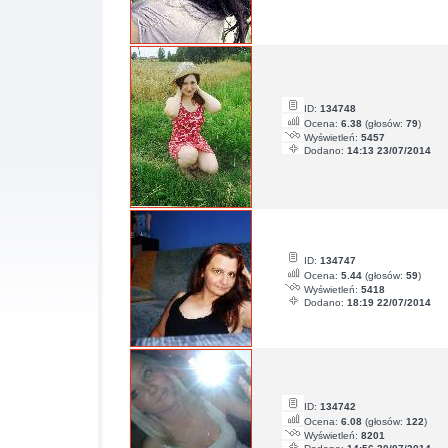
ID:
134748
Ocena:
6.38
(głosów:
79
)
Wyświetleń:
5457
Dodano:
14:13 23/07/2014
ID:
134747
Ocena:
5.44
(głosów:
59
)
Wyświetleń:
5418
Dodano:
18:19 22/07/2014
ID:
134742
Ocena:
6.08
(głosów:
122
)
Wyświetleń:
8201