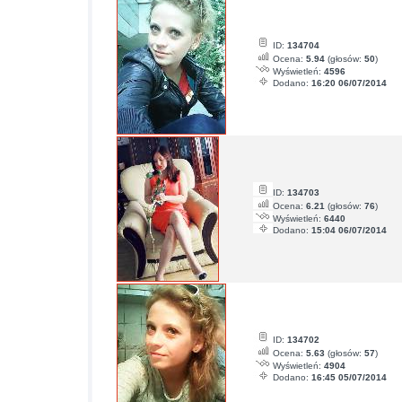
ID:
134704
Ocena:
5.94
(głosów:
50
)
Wyświetleń:
4596
Dodano:
16:20 06/07/2014
ID:
134703
Ocena:
6.21
(głosów:
76
)
Wyświetleń:
6440
Dodano:
15:04 06/07/2014
ID:
134702
Ocena:
5.63
(głosów:
57
)
Wyświetleń:
4904
Dodano:
16:45 05/07/2014