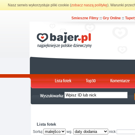
Nasz serwis wykorzystuje pliki cookie (
zobacz naszą politykę
). Warunki przec
Smieszne Filmy
::
Gry Online
::
Tapet
Lista fotek
Sortuj
wg.
nick