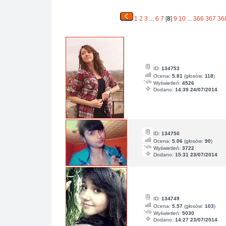
1
2
3
...
6
7
[
8
]
9
10
...
366
367
36
ID:
134753
Ocena:
5.81
(głosów:
118
)
Wyświetleń:
4526
Dodano:
14:39 24/07/2014
ID:
134750
Ocena:
5.06
(głosów:
90
)
Wyświetleń:
3722
Dodano:
15:31 23/07/2014
ID:
134749
Ocena:
5.57
(głosów:
103
)
Wyświetleń:
5030
Dodano:
14:27 23/07/2014