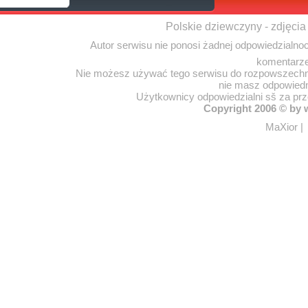
Polskie dziewczyny - zdjęcia
Autor serwisu nie ponosi żadnej odpowiedzialno
komentarze
Nie możesz używać tego serwisu do rozpowszechnia
nie masz odpowiedn
Użytkownicy odpowiedzialni sš za pr
Copyright 2006 © by
MaXior
|