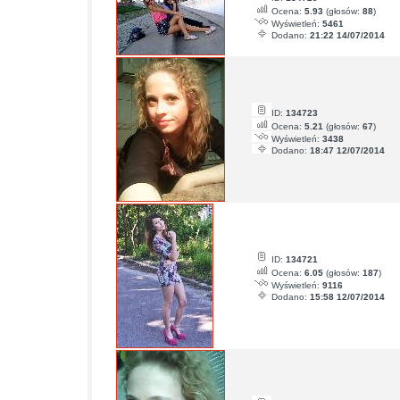
Ocena:
5.93
(głosów:
88
)
Wyświetleń:
5461
Dodano:
21:22 14/07/2014
ID:
134723
Ocena:
5.21
(głosów:
67
)
Wyświetleń:
3438
Dodano:
18:47 12/07/2014
ID:
134721
Ocena:
6.05
(głosów:
187
)
Wyświetleń:
9116
Dodano:
15:58 12/07/2014