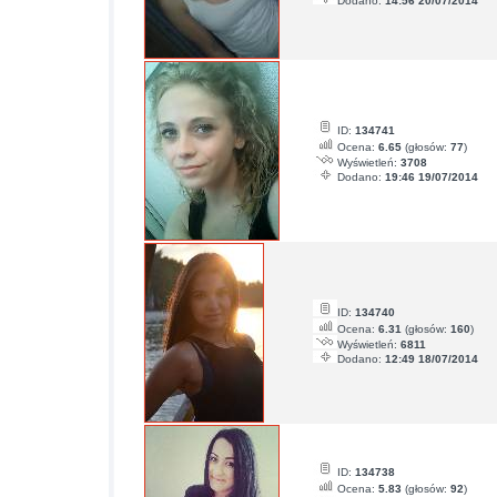
Dodano:
14:56 20/07/2014
ID:
134741
Ocena:
6.65
(głosów:
77
)
Wyświetleń:
3708
Dodano:
19:46 19/07/2014
ID:
134740
Ocena:
6.31
(głosów:
160
)
Wyświetleń:
6811
Dodano:
12:49 18/07/2014
ID:
134738
Ocena:
5.83
(głosów:
92
)