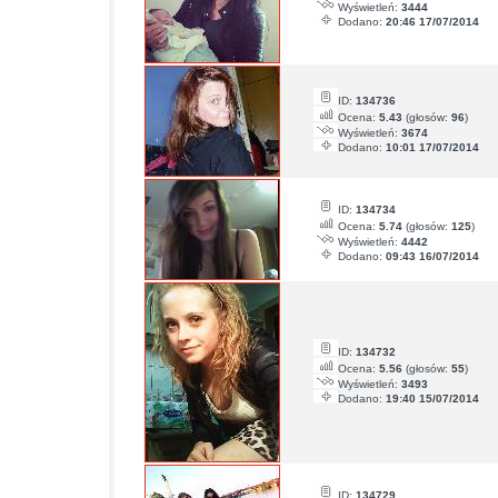
Wyświetleń:
3444
Dodano:
20:46 17/07/2014
ID:
134736
Ocena:
5.43
(głosów:
96
)
Wyświetleń:
3674
Dodano:
10:01 17/07/2014
ID:
134734
Ocena:
5.74
(głosów:
125
)
Wyświetleń:
4442
Dodano:
09:43 16/07/2014
ID:
134732
Ocena:
5.56
(głosów:
55
)
Wyświetleń:
3493
Dodano:
19:40 15/07/2014
ID:
134729