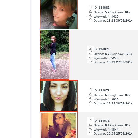
ID:
134682
Ocena:
5.70
(głosów:
66
)
Wyświetleń:
3415
Dodano:
18:13 30/06/2014
ID:
134676
Ocena:
5.70
(głosów:
123
)
Wyświetleń:
5248
Dodano:
18:23 27/06/2014
ID:
134673
Ocena:
5.95
(głosów:
87
)
Wyświetleń:
3838
Dodano:
12:44 26/06/2014
ID:
134671
Ocena:
6.12
(głosów:
81
)
Wyświetleń:
3844
Dodano:
20:04 25/06/2014