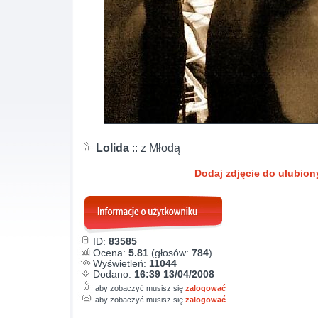
Lolida
:: z Młodą
Dodaj zdjęcie do ulubio
ID:
83585
Ocena:
5.81
(głosów:
784
)
Wyświetleń:
11044
Dodano:
16:39 13/04/2008
aby zobaczyć musisz się
zalogować
aby zobaczyć musisz się
zalogować