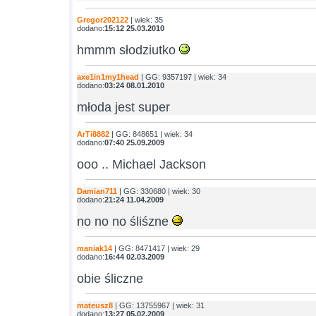
Gregor202122
| wiek: 35
dodano:
15:12 25.03.2010
hmmm słodziutko
axe1in1my1head
| GG: 9357197 | wiek: 34
dodano:
03:24 08.01.2010
młoda jest super
ArTi8882
| GG: 848651 | wiek: 34
dodano:
07:40 25.09.2009
ooo .. Michael Jackson
Damian711
| GG: 330680 | wiek: 30
dodano:
21:24 11.04.2009
no no no śliśzne
maniak14
| GG: 8471417 | wiek: 29
dodano:
16:44 02.03.2009
obie śliczne
mateusz8
| GG: 13755967 | wiek: 31
dodano:
13:27 05.02.2009