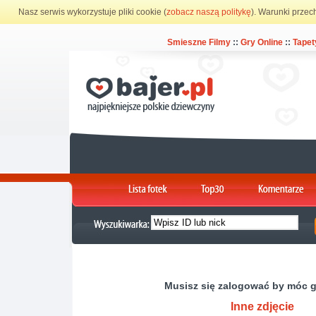
Nasz serwis wykorzystuje pliki cookie (
zobacz naszą politykę
). Warunki przec
Smieszne Filmy
::
Gry Online
::
Tapet
Musisz się zalogować by móc 
Inne zdjęcie