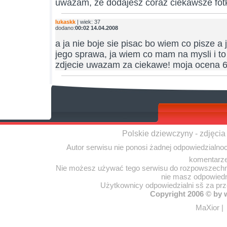
uważam, że dodajesz coraz ciekawsze fotki
lukaskk
| wiek: 37
dodano:
00:02 14.04.2008
a ja nie boje sie pisac bo wiem co pisze a j
jego sprawa, ja wiem co mam na mysli i to
zdjecie uwazam za ciekawe! moja ocena 
Polskie dziewczyny - zdjęcia
Autor serwisu nie ponosi żadnej odpowiedzialno
komentarze
Nie możesz używać tego serwisu do rozpowszechnia
nie masz odpowiedn
Użytkownicy odpowiedzialni sš za pr
Copyright 2006 © by
MaXior
|