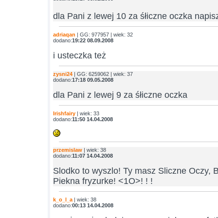
dla Pani z lewej 10 za śłiczne oczka napi
adriaqan
| GG: 977957 | wiek: 32
dodano:
19:22 08.09.2008
i usteczka też
zysni24
| GG: 6259062 | wiek: 37
dodano:
17:18 09.05.2008
dla Pani z lewej 9 za śłiczne oczka
Irishfairy
| wiek: 33
dodano:
11:50 14.04.2008
przemislaw
| wiek: 38
dodano:
11:07 14.04.2008
Slodko to wyszlo! Ty masz Sliczne Oczy, B
Piekna fryzurke! <1O>! ! !
k_o_l_a
| wiek: 38
dodano:
00:13 14.04.2008