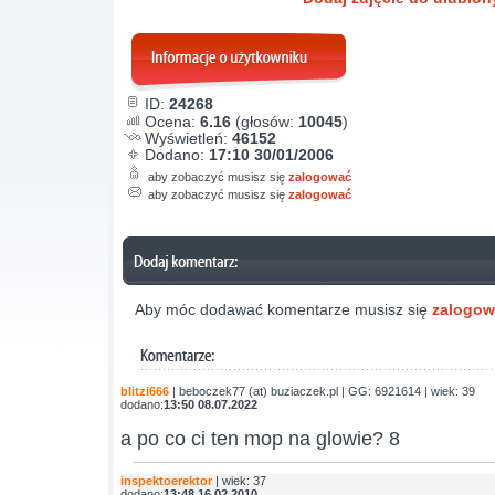
ID:
24268
Ocena:
6.16
(głosów:
10045
)
Wyświetleń:
46152
Dodano:
17:10 30/01/2006
aby zobaczyć musisz się
zalogować
aby zobaczyć musisz się
zalogować
Aby móc dodawać komentarze musisz się
zalogo
blitzi666
| beboczek77 (at) buziaczek.pl | GG: 6921614 | wiek: 39
dodano:
13:50 08.07.2022
a po co ci ten mop na glowie? 8
inspektoerektor
| wiek: 37
dodano:
13:48 16.02.2010