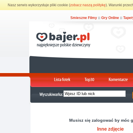
Nasz serwis wykorzystuje pliki cookie (
zobacz naszą politykę
). Warunki przec
Smieszne Filmy
::
Gry Online
::
Tapet
Musisz się zalogować by móc 
Inne zdjęcie