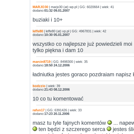
MARJO30
| marjo30 (at) wp.pl | GG: 6020664 | wiek: 41
dodano:
01:32 09.01.2007
buziaki i 10+
leffe80
| leffe80 (at) vp.pl | GG: 4967831 | wiek: 42
dodano:
10:30 05.01.2007
wszystko co najlepsze już powiedzieli m
tylko piękna i dam 10
marcin8719
| GG: 8498300 | wiek: 35
dodano:
18:50 24.12.2006
ładniutka jestes goraco pozdraiam napisz 
bodzzio
| wiek: 39
dodano:
21:43 08.12.2006
10 co tu komentować
rafun17
| GG: 6391426 | wiek: 33
dodano:
17:23 20.11.2006
masz tu tyle fajnych komentów
... napew
ten będzi z szczerego serca
jestes śl