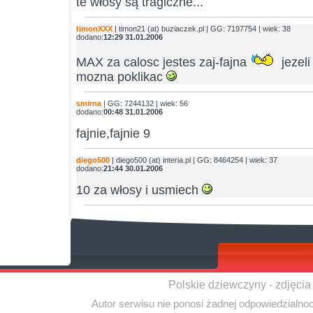
te włosy są tragiczne...
timonXXX
| timon21 (at) buziaczek.pl | GG: 7197754 | wiek: 38
dodano:
12:29 31.01.2006
MAX za calosc jestes zaj-fajna
jezeli
mozna poklikac
smirna
| GG: 7244132 | wiek: 56
dodano:
00:48 31.01.2006
fajnie,fajnie 9
diego500
| diego500 (at) interia.pl | GG: 8464254 | wiek: 37
dodano:
21:44 30.01.2006
10 za włosy i usmiech
Polskie dziewczyny - zdjęcia
Autor serwisu nie ponosi żadnej odpowiedzialno