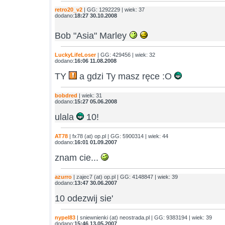
retro20_v2
| GG: 1292229 | wiek: 37
dodano:
18:27 30.10.2008
Bob "Asia" Marley
LuckyLifeLoser
| GG: 429456 | wiek: 32
dodano:
16:06 11.08.2008
TY
a gdzi Ty masz ręce :O
bobdred
| wiek: 31
dodano:
15:27 05.06.2008
ulala
10!
AT78
| fx78 (at) op.pl | GG: 5900314 | wiek: 44
dodano:
16:01 01.09.2007
znam cie...
azurro
| zajec7 (at) op.pl | GG: 4148847 | wiek: 39
dodano:
13:47 30.06.2007
10 odezwij sie'
nypel83
| sniewnienki (at) neostrada.pl | GG: 9383194 | wiek: 39
dodano:
15:46 13.05.2007