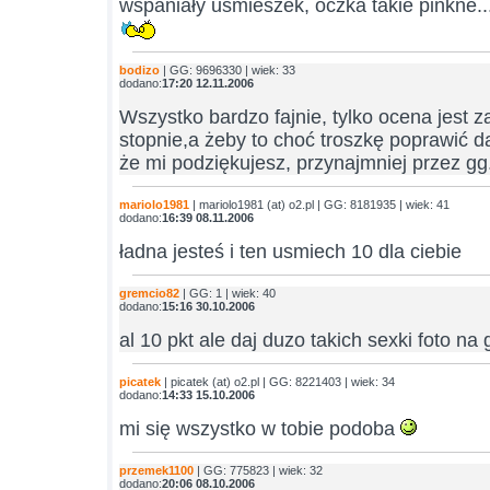
wspaniały uśmieszek, oczka takie pinkne.
bodizo
| GG: 9696330 | wiek: 33
dodano:
17:20 12.11.2006
Wszystko bardzo fajnie, tylko ocena jest z
stopnie,a żeby to choć troszkę poprawić 
że mi podziękujesz, przynajmniej przez gg.
mariolo1981
| mariolo1981 (at) o2.pl | GG: 8181935 | wiek: 41
dodano:
16:39 08.11.2006
ładna jesteś i ten usmiech 10 dla ciebie
gremcio82
| GG: 1 | wiek: 40
dodano:
15:16 30.10.2006
al 10 pkt ale daj duzo takich sexki foto n
picatek
| picatek (at) o2.pl | GG: 8221403 | wiek: 34
dodano:
14:33 15.10.2006
mi się wszystko w tobie podoba
przemek1100
| GG: 775823 | wiek: 32
dodano:
20:06 08.10.2006