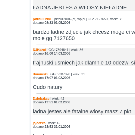
ŁADNA JESTES A WŁOSY NIEŁADNE
pittbull1981
| pittbull2004 (at) wp.pl | GG: 7127650 | wiek: 38
dodano:
08:33 01.05.2006
bardzo ładne zdjecie jak chcesz moge ci w
moje gg 7127650
DJHazel
| GG: 7394841 | wiek: 36
dodano:
16:00 14.03.2006
Fajnuski usmiech jak dlamnie 10 odezwi s
duminski
| GG: 9307820 | wiek: 31
dodano:
17:07 01.02.2006
Cudo natury
Dziobaksc
| wiek: 42
dodano:
13:51 01.02.2006
ladna jestes ale fatalne wlosy masz 7 pkt
jajeczka
| wiek: 42
dodano:
23:53 31.01.2006