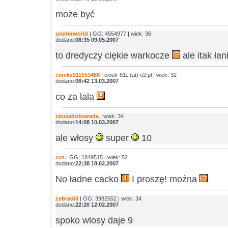
może być
umderworld
| GG: 4554977 | wiek: 36
dodano:
08:35 09.05.2007
to dredyczy ciękie warkocze
ale itak ła
cinekx511553488
| cinek-511 (at) o2.pl | wiek: 32
dodano:
08:42 13.03.2007
co za lala
ciociadobrarada
| wiek: 34
dodano:
14:08 10.03.2007
ale włosy
super
10
ccs
| GG: 1849515 | wiek: 52
dodano:
22:38 18.02.2007
No ładne cacko
I proszę! można
zebradiii
| GG: 3982552 | wiek: 34
dodano:
22:20 12.02.2007
spoko wlosy daje 9