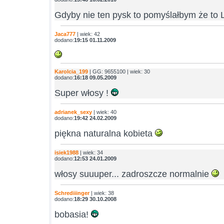
Gdyby nie ten pysk to pomyślałbym że to 
Jaca777
| wiek: 42
dodano:
19:15 01.11.2009
Karolcia_199
| GG: 9655100 | wiek: 30
dodano:
16:18 09.05.2009
Super włosy !
adrianek_sexy
| wiek: 40
dodano:
19:42 24.02.2009
piękna naturalna kobieta
isiek1988
| wiek: 34
dodano:
12:53 24.01.2009
włosy suuuper... zadroszcze normalnie
Schrediiinger
| wiek: 38
dodano:
18:29 30.10.2008
bobasia!