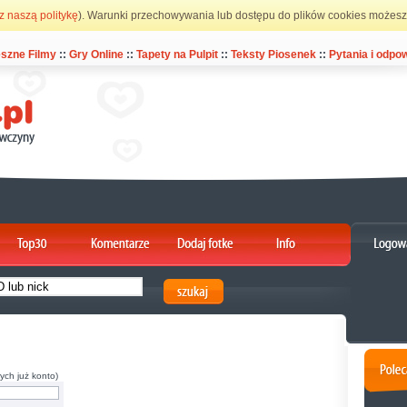
z naszą politykę
). Warunki przechowywania lub dostępu do plików cookies możesz 
szne Filmy
::
Gry Online
::
Tapety na Pulpit
::
Teksty Piosenek
::
Pytania i odpow
ych już konto)