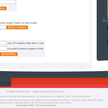
GUJ
Wym
ożesz wysłać hasło na swój email)
WYŚLIJ HASŁO
max 15 znaków, tylko litery i cyfry
na email zostanie wysłane hasło
REJESTRUJ
Polskie dziewczyny - zdjęcia polskich dziewczyn
 ponosi żadnej odpowiedzialnoci za zamieszczone zdjęcia, dane oraz komentarze.
isu do rozpowszechniania lub ściągania materiałów do których nie masz odpowiednich praw.
Użytkownicy odpowiedzialni sš za przestrzeganie tych warunków.
Copyright 2006 © by
www.bajer.pl