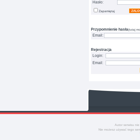
Hasło:
ZALO
Zapamiętaj
Przypomnienie hasła
(tutaj m
Email:
Rejestracja
Login:
Email:
Autor serwisu nie
Nie możesz używać tego serw