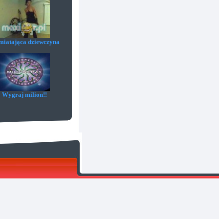
iatająca dziewczyna
Wygraj milion!!