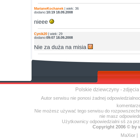
MarianeKochanek
| wiek: 36
dodano:
10:19 18.09.2008
nieee
Cynik20
| wiek: 29
dodano:
09:07 18.09.2008
Nie za duża na misia
Polskie dziewczyny - zdjęcia
Autor serwisu nie ponosi żadnej odpowiedzialno
komentarze
Nie możesz używać tego serwisu do rozpowszechnia
nie masz odpowiedn
Użytkownicy odpowiedzialni sš za pr
Copyright 2006 © by
MaXior
|