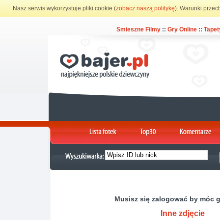
Nasz serwis wykorzystuje pliki cookie (
zobacz naszą politykę
). Warunki przec
Smieszne Filmy
::
Gry Online
::
Tapet
Musisz się zalogować by móc 
Inne zdjęcie