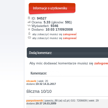
ID:
94527
Ocena:
5.33
(głosów:
591
)
Wyświetleń:
9346
Dodano:
10:03 17/09/2008
aby zobaczyć musisz się
zalogować
aby zobaczyć musisz się
zalogować
Aby móc dodawać komentarze musisz się
zalogo
rdzawik
| wiek: 20
dodano:
10:32 14.11.2017
śliczna 10/10
panpolownik
| pawciu_88 (at) o2.pl | GG: 7206609 | wiek: 29
dodano:
20:37 24.03.2009