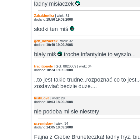
ladny misiaczek
ZabaMonika
| wiek: 31
dodano:
19:56 19.09.2008
słodki ten miś
gen_kozaczek
| wiek: 32
dodano:
19:49 19.09.2008
biały miś
troche infantylnie to wyszlo...
traditionele
| GG: 8820089 | wiek: 34
dodano:
10:24 19.09.2008
..to jest takie trudne..rozpoznać co to jest
zostawiać będzie duże....
IrishLove
| wiek: 29
dodano:
18:03 18.09.2008
nie podoba mi sie niestety
przemislaw
| wiek: 34
dodano:
14:05 18.09.2008
Fajna z Ciebie Bruneteczka! ladny fryz, biu