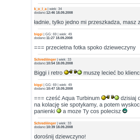
k_o_l_a
| wiek: 34
dodano:
12:46 18.09.2008
ładnie, tylko jedno mi przeszkadza, masz 
biggi
| GG: 69 | wiek: 49
dodano:
11:27 18.09.2008
=== przecietna fotka spoko dzieweczyny
Schrediiinger
| wiek: 33
dodano:
10:54 18.09.2008
Biggi i retro
muszę lecieć bo klien
biggi
| GG: 69 | wiek: 49
dodano:
10:47 18.09.2008
=== cześć Aqua Turbinum
dzisiaj 
na kolację sie spotykamy, a potem wyskoc
panienki
a moze Ty cos polecisz
Schrediiinger
| wiek: 33
dodano:
10:39 18.09.2008
dorośnij dziewczyno!